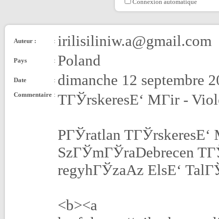
Connexion automatique
irilisiliniw.a@gmail.com
Auteur :
:
Poland
Pays
:
dimanche 12 septembre 2
Date
:
Commentaire
:
TГЎrskeresЕ‘ MГіr - Vio
PГЎratlan TГЎrskeresЕ‘
SzГЎmГЎraDebrecen TГЎ
regyhГЎzaAz ElsЕ‘ TalГ
<b><a