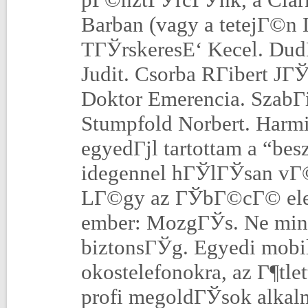
Barban (vagy a tetejГ©n 
TГЎrskeresЕ‘ Kecel. Dud
Judit. Csorba RГіbert JГ
Doktor Emerencia. SzabГ
Stumpfold Norbert. Harm
egyedГјl tartottam a “be
idegennel hГЎlГЎsan vГ©
LГ©gy az ГЎbГ©cГ© elej
ember: MozgГЎs. Ne mind
biztonsГЎg. Egyedi mobil
okostelefonokra, az Г¶tlet
profi megoldГЎsok alka