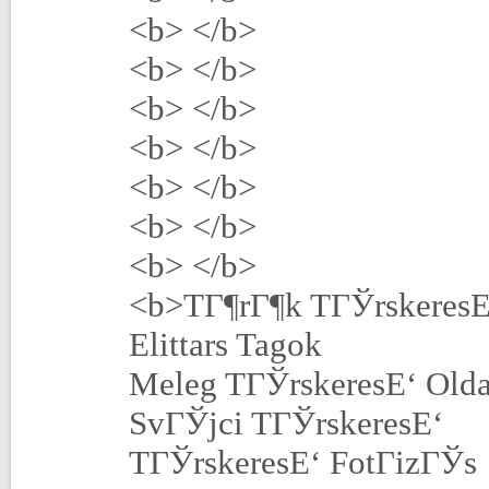
<b> </b>
<b> </b>
<b> </b>
<b> </b>
<b> </b>
<b> </b>
<b> </b>
<b>TГ¶rГ¶k TГЎrskeresЕ
Elittars Tagok
Meleg TГЎrskeresЕ‘ Olda
SvГЎjci TГЎrskeresЕ‘
TГЎrskeresЕ‘ FotГіzГЎs