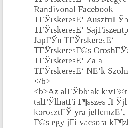
Randivonal Facebook
TГЎrskeresЕ‘ AusztriГЎ
TГЎrskeresЕ‘ SajГіszent
JapГЎn TГЎrskeresЕ‘
TГЎrskeresГ©s OroshГЎ
TГЎrskeresЕ‘ Zala
TГЎrskeresЕ‘ NЕ‘k Szol
</b>
<b>Az alГЎbbiak kivГ©te
talГЎlhatГі Г¶sszes fГЎ
korosztГЎlyra jellemzЕ‘,
Г©s egy jГі vacsora kГ¶