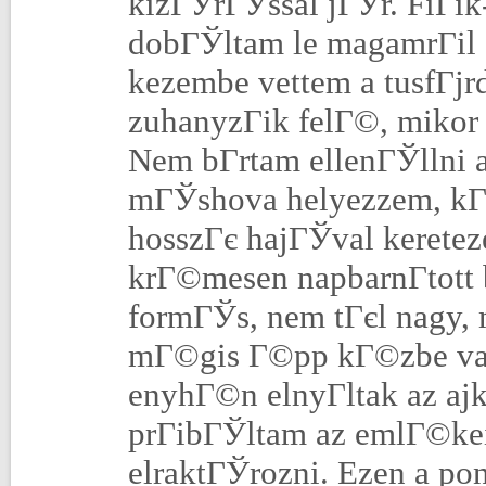
kizГЎrГЎssal jГЎr. FiГі
dobГЎltam le magamrГіl 
kezembe vettem a tusfГј
zuhanyzГіk felГ©, mikor
Nem bГ­rtam ellenГЎllni 
mГЎshova helyezzem, kГ­
hosszГє hajГЎval kereteze
krГ©mesen napbarnГ­tott 
formГЎs, nem tГєl nagy,
mГ©gis Г©pp kГ©zbe valГ
enyhГ©n elnyГ­ltak az ajk
prГіbГЎltam az emlГ©k
elraktГЎrozni. Ezen a pon