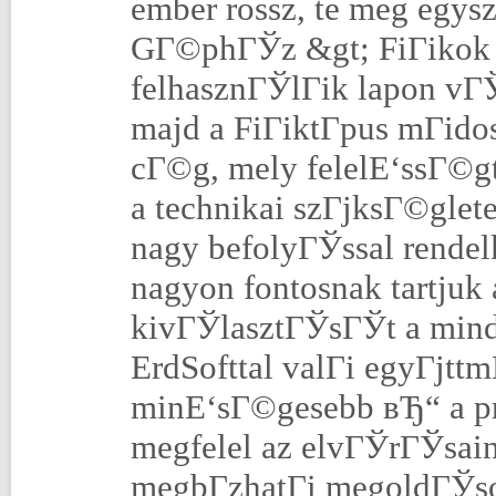
ember rossz, te meg egys
GГ©phГЎz &gt; FiГіkok
felhasznГЎlГіk lapon vГЎ
majd a FiГіktГ­pus mГіdo
cГ©g, mely felelЕ‘ssГ©gt
a technikai szГјksГ©glet
nagy befolyГЎssal rendel
nagyon fontosnak tartjuk 
kivГЎlasztГЎsГЎt a minde
ErdSofttal valГі egyГјt
minЕ‘sГ©gesebb вЂ“ a p
megfelel az elvГЎrГЎsaink
megbГ­zhatГі megoldГЎso