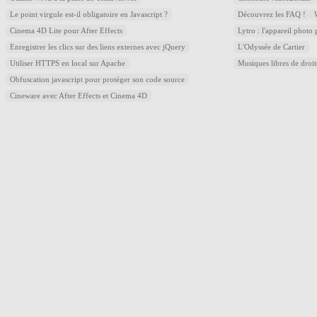
Le point virgule est-il obligatoire en Javascript ?
Découvrez les FAQ !
Cinema 4D Lite pour After Effects
Lytro : l'appareil photo
Enregistrer les clics sur des liens externes avec jQuery
L'Odyssée de Cartier
Utiliser HTTPS en local sur Apache
Musiques libres de droi
Obfuscation javascript pour protéger son code source
Cineware avec After Effects et Cinema 4D