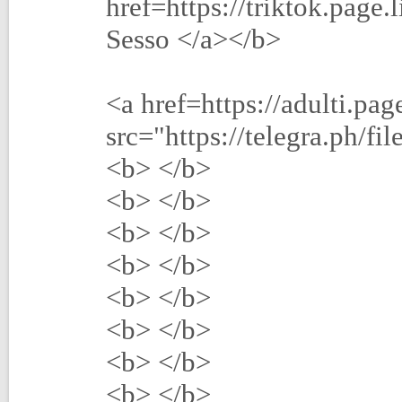
href=https://triktok.pa
Sesso </a></b>
<a href=https://adulti
src="https://telegra.ph/
<b> </b>
<b> </b>
<b> </b>
<b> </b>
<b> </b>
<b> </b>
<b> </b>
<b> </b>