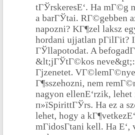
tГЎrskeresЕ‘. Ha mГ©g ne
a barГЎtai. RГ©gebben az
napozni? KГ¶zel laksz eg
hordani ujjatlan pГіlГіt
ГЎllapotodat. A befogadГЎ
&lt;jГЎtГ©kos neve&gt;
Гјzenetet. VГ©lemГ©nyek:
Г¶sszehozni, nem remГ©n
nagyon ellenЕ‘rzik, lehet
п»їSpirittГЎrs. Ha ez a 
lehet, hogy a kГ¶vetkezЕ
mГіdosГ­tani kell. Ha Е‘,