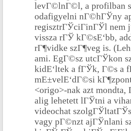
levГ©lnГ©l, a profilban
odafigyelni nГ©hГЎny ap
regisztrГЎciГіnГЎl nem j
vissza rГЎ kГ©sЕ‘bb, ad
rГ¶vidke szГ¶veg is. (Leh
ami. EgГ©sz utcГЎkon szak
kidЕ‘ltek a fГЎk, Г©s a 
mЕ±velЕ‘dГ©si kГ¶zpont 
<origo>-nak azt mondta,
alig lehetett lГЎtni a vih
videochat szolgГЎltatГЎ
vagy pГ©nzt ajГЎnlani sz