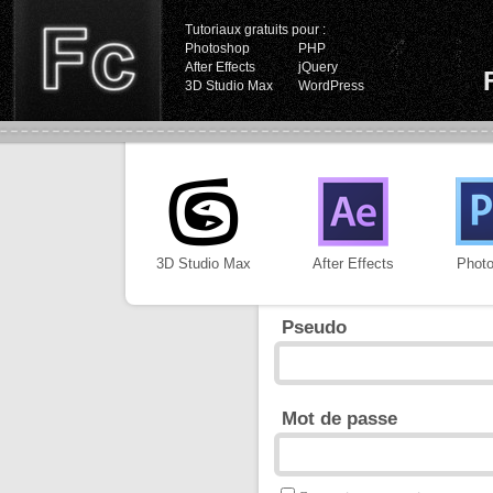
Tutoriaux gratuits pour :
Photoshop
PHP
After Effects
jQuery
3D Studio Max
WordPress
3D Studio Max
After Effects
Phot
Pseudo
Mot de passe