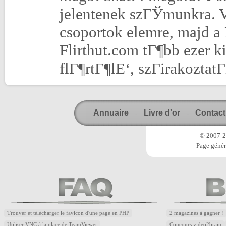
jelentenek szГЎmunkra. 
csoportok elemre, majd 
Flirthut.com tГ¶bb ezer k
flГ¶rtГ¶lЕ‘, szГіrakozta
Annuaire
Livre d'or
Contact
-
-
© 2007-20
Page génér
Trouver et télécharger le favicon d'une page en PHP
2 magazines à gagner !
Utiliser VNC à la place de TeamViewer
Concours video2brain