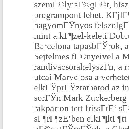
szemГ©lyisГ©gГ©t, hisz
programpont lehet. KГјl
hagyomГЎnyos felszolgГЎ
mint a kГ¶zel-keleti Dob
Barcelona tapasbГЎrok, a
Sejtelmes fГ©nyeivel a M
randivacsorahelyszГ­n, a
utcai Marvelosa a verhete
elkГЎprГЎztathatod az in
sorГЎn Mark Zuckerberg 
rakparton tett frissГ­tЕ‘
sГ¶rГ¶zЕ‘ben elkГ¶ltГ¶tt 
pГ©nztГЎrcГЎnk, a Clark