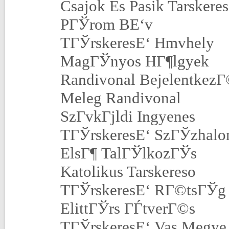
Csajok Es Pasik Tarskere
PГЎrom BЕ‘v
TГЎrskeresЕ‘ Hmvhely
MagГЎnyos HГ¶lgyek
Randivonal Bejelentkez
Meleg Randivonal
SzГ­vkГјldi Ingyenes
TГЎrskeresЕ‘ SzГЎzhalo
ElsГ¶ TalГЎlkozГЎs
Katolikus Tarskereso
TГЎrskeresЕ‘ RГ©tsГЎg
ElittГЎrs ГЃtverГ©s
TГЎrskeresЕ‘ Vas Megye