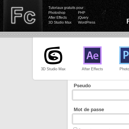
Tutoriaux gratuits pour :
Photoshop
PHP
After Effects
jQuery
3D Studio Max
WordPress
3D Studio Max
After Effects
Phot
Pseudo
Mot de passe