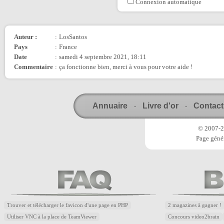
Connexion automatique
Auteur :
:
LosSantos
Pays
:
France
Date
:
samedi 4 septembre 2021, 18:11
Commentaire
:
ça fonctionne bien, merci à vous pour votre aide !
Annuaire
Livre d'or
Contact
-
-
© 2007-20
Page génér
Trouver et télécharger le favicon d'une page en PHP
2 magazines à gagner !
Utiliser VNC à la place de TeamViewer
Concours video2brain