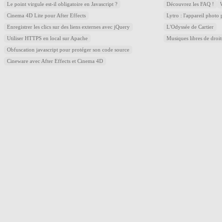
Le point virgule est-il obligatoire en Javascript ?
Découvrez les FAQ !
Cinema 4D Lite pour After Effects
Lytro : l'appareil photo
Enregistrer les clics sur des liens externes avec jQuery
L'Odyssée de Cartier
Utiliser HTTPS en local sur Apache
Musiques libres de droi
Obfuscation javascript pour protéger son code source
Cineware avec After Effects et Cinema 4D