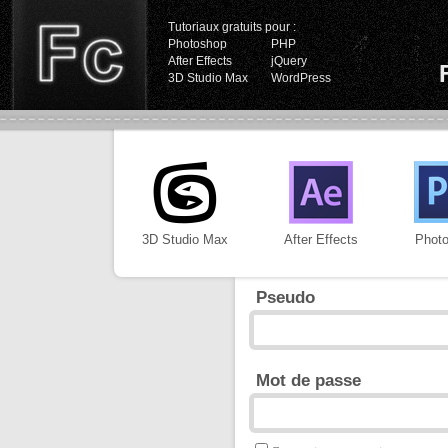
Tutoriaux gratuits pour :
Photoshop
PHP
After Effects
jQuery
3D Studio Max
WordPress
3D Studio Max
After Effects
Phot
Pseudo
Mot de passe