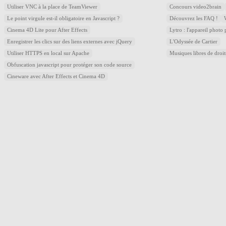
Utiliser VNC à la place de TeamViewer
Concours video2brain
Le point virgule est-il obligatoire en Javascript ?
Découvrez les FAQ !
Cinema 4D Lite pour After Effects
Lytro : l'appareil photo
Enregistrer les clics sur des liens externes avec jQuery
L'Odyssée de Cartier
Utiliser HTTPS en local sur Apache
Musiques libres de droi
Obfuscation javascript pour protéger son code source
Cineware avec After Effects et Cinema 4D