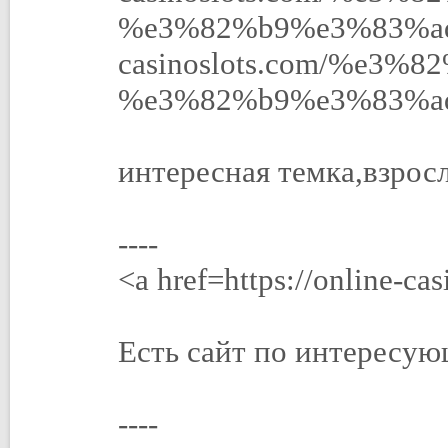
%e3%82%b9%e3%83%ad
casinoslots.com/%e
%e3%82%b9%e3%83%a
интересная темка,взросл
----
<a href=https://online-ca
Есть сайт по интересую
----