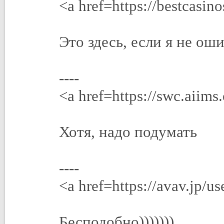
<a href=https://bestcasin
Это здесь, если я не ош
----
<a href=https://swc.aiims
Хотя, надо подумать
----
<a href=https://avav.jp/u
Бесподобно)))))))