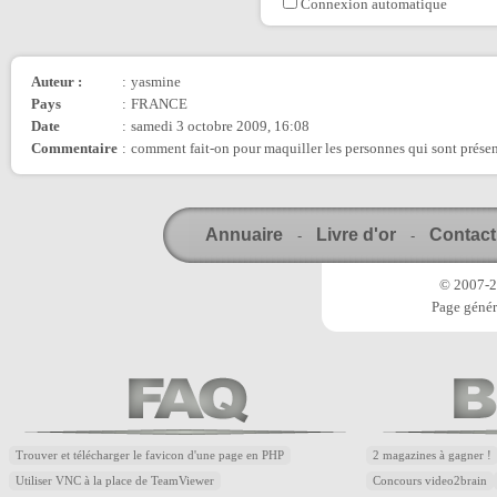
Connexion automatique
Auteur :
:
yasmine
Pays
:
FRANCE
Date
:
samedi 3 octobre 2009, 16:08
Commentaire
:
comment fait-on pour maquiller les personnes qui sont présen
Annuaire
Livre d'or
Contact
-
-
© 2007-20
Page génér
Trouver et télécharger le favicon d'une page en PHP
2 magazines à gagner !
Utiliser VNC à la place de TeamViewer
Concours video2brain