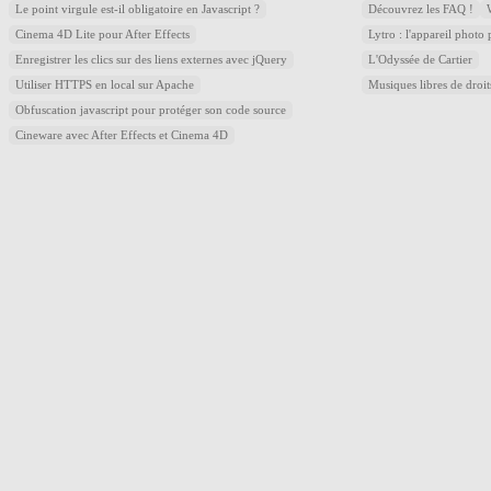
Le point virgule est-il obligatoire en Javascript ?
Découvrez les FAQ !
Cinema 4D Lite pour After Effects
Lytro : l'appareil photo
Enregistrer les clics sur des liens externes avec jQuery
L'Odyssée de Cartier
Utiliser HTTPS en local sur Apache
Musiques libres de droi
Obfuscation javascript pour protéger son code source
Cineware avec After Effects et Cinema 4D