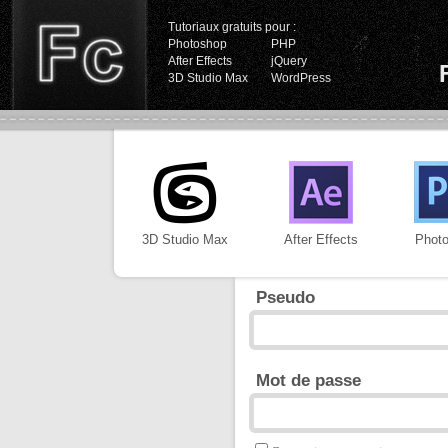
Tutoriaux gratuits pour :
Photoshop
PHP
After Effects
jQuery
3D Studio Max
WordPress
3D Studio Max
After Effects
Phot
Pseudo
Mot de passe