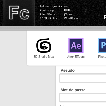
Tutoriaux gratuits pour :
Photoshop
PHP
After Effects
jQuery
3D Studio Max
WordPress
3D Studio Max
After Effects
Phot
Pseudo
Mot de passe