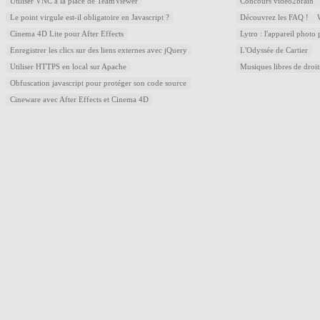
Utiliser VNC à la place de TeamViewer
Concours video2brain
Le point virgule est-il obligatoire en Javascript ?
Découvrez les FAQ !
Cinema 4D Lite pour After Effects
Lytro : l'appareil photo
Enregistrer les clics sur des liens externes avec jQuery
L'Odyssée de Cartier
Utiliser HTTPS en local sur Apache
Musiques libres de droi
Obfuscation javascript pour protéger son code source
Cineware avec After Effects et Cinema 4D