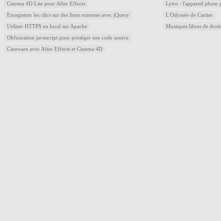
Cinema 4D Lite pour After Effects
Lytro : l'appareil photo
Enregistrer les clics sur des liens externes avec jQuery
L'Odyssée de Cartier
Utiliser HTTPS en local sur Apache
Musiques libres de droi
Obfuscation javascript pour protéger son code source
Cineware avec After Effects et Cinema 4D