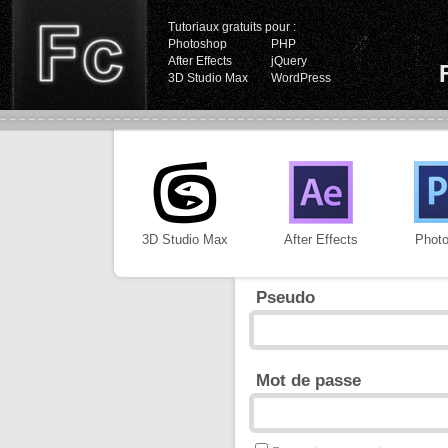
Tutoriaux gratuits pour :
Photoshop
PHP
After Effects
jQuery
3D Studio Max
WordPress
3D Studio Max
After Effects
Phot
Pseudo
Mot de passe