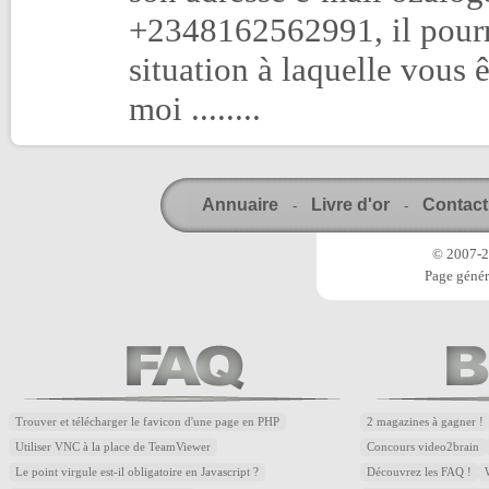
+2348162562991, il pourra
situation à laquelle vous ê
moi ........
Annuaire
Livre d'or
Contact
-
-
© 2007-20
Page génér
Trouver et télécharger le favicon d'une page en PHP
2 magazines à gagner !
Utiliser VNC à la place de TeamViewer
Concours video2brain
Le point virgule est-il obligatoire en Javascript ?
Découvrez les FAQ !