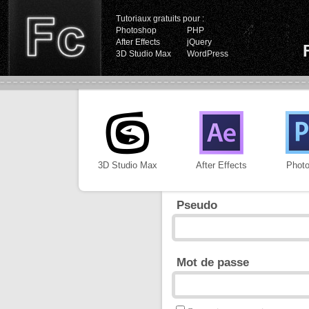
Tutoriaux gratuits pour :
Photoshop
PHP
After Effects
jQuery
3D Studio Max
WordPress
3D Studio Max
After Effects
Phot
Pseudo
Mot de passe