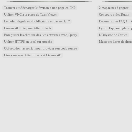
Trouver et télécharger le favicon d'une page en PHP
2 magazines à gagner !
Utiliser VNC à la place de TeamViewer
Concours video2brain
Le point virgule est-il obligatoire en Javascript ?
Découvrez les FAQ !
Cinema 4D Lite pour After Effects
Lytro : l'appareil photo
Enregistrer les clics sur des liens externes avec jQuery
L'Odyssée de Cartier
Utiliser HTTPS en local sur Apache
Musiques libres de droi
Obfuscation javascript pour protéger son code source
Cineware avec After Effects et Cinema 4D