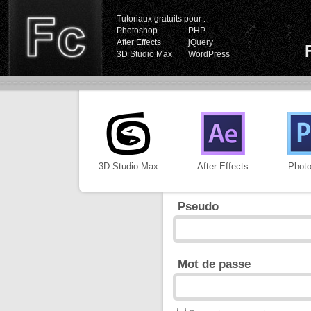
Tutoriaux gratuits pour :
Photoshop
PHP
After Effects
jQuery
3D Studio Max
WordPress
3D Studio Max
After Effects
Phot
Pseudo
Mot de passe