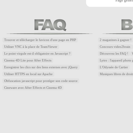
Page génér
Trouver et télécharger le favicon d'une page en PHP
2 magazines à gagner !
Utiliser VNC à la place de TeamViewer
Concours video2brain
Le point virgule est-il obligatoire en Javascript ?
Découvrez les FAQ !
Cinema 4D Lite pour After Effects
Lytro : l'appareil photo
Enregistrer les clics sur des liens externes avec jQuery
L'Odyssée de Cartier
Utiliser HTTPS en local sur Apache
Musiques libres de droi
Obfuscation javascript pour protéger son code source
Cineware avec After Effects et Cinema 4D