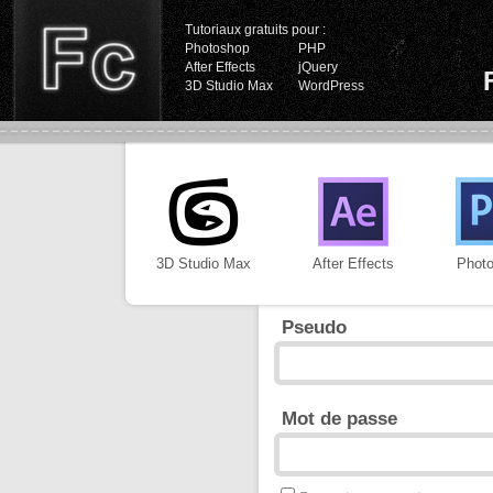
Tutoriaux gratuits pour :
Photoshop
PHP
After Effects
jQuery
3D Studio Max
WordPress
3D Studio Max
After Effects
Phot
Pseudo
Mot de passe