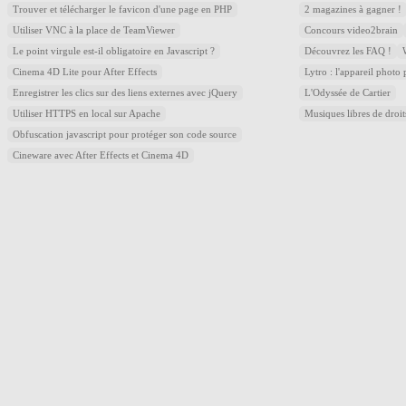
Trouver et télécharger le favicon d'une page en PHP
2 magazines à gagner !
Utiliser VNC à la place de TeamViewer
Concours video2brain
Le point virgule est-il obligatoire en Javascript ?
Découvrez les FAQ !
Cinema 4D Lite pour After Effects
Lytro : l'appareil photo
Enregistrer les clics sur des liens externes avec jQuery
L'Odyssée de Cartier
Utiliser HTTPS en local sur Apache
Musiques libres de droi
Obfuscation javascript pour protéger son code source
Cineware avec After Effects et Cinema 4D