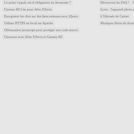
Le point virgule est-il obligatoire en Javascript ?
Découvrez les FAQ !
Cinema 4D Lite pour After Effects
Lytro : l'appareil photo
Enregistrer les clics sur des liens externes avec jQuery
L'Odyssée de Cartier
Utiliser HTTPS en local sur Apache
Musiques libres de droi
Obfuscation javascript pour protéger son code source
Cineware avec After Effects et Cinema 4D