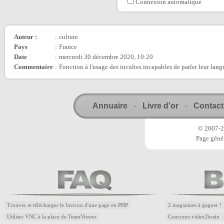
Connexion automatique
Auteur :
:
culture
Pays
:
France
Date
:
mercredi 30 décembre 2020, 10:20
Commentaire
:
Fonction à l'usage des incultes incapables de parler leur langu
Annuaire
Livre d'or
Contact
-
-
© 2007-20
Page génér
Trouver et télécharger le favicon d'une page en PHP
2 magazines à gagner !
Utiliser VNC à la place de TeamViewer
Concours video2brain