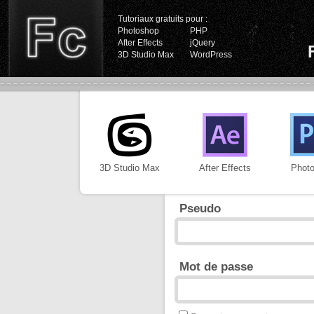
Tutoriaux gratuits pour :
Photoshop
PHP
After Effects
jQuery
3D Studio Max
WordPress
3D Studio Max
After Effects
Phot
Pseudo
Mot de passe