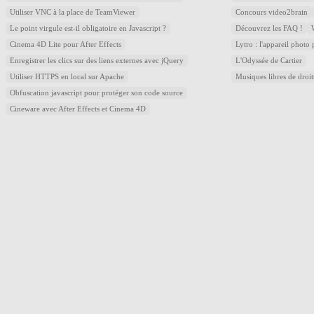
Utiliser VNC à la place de TeamViewer
Concours video2brain
Le point virgule est-il obligatoire en Javascript ?
Découvrez les FAQ !
Cinema 4D Lite pour After Effects
Lytro : l'appareil photo
Enregistrer les clics sur des liens externes avec jQuery
L'Odyssée de Cartier
Utiliser HTTPS en local sur Apache
Musiques libres de droi
Obfuscation javascript pour protéger son code source
Cineware avec After Effects et Cinema 4D