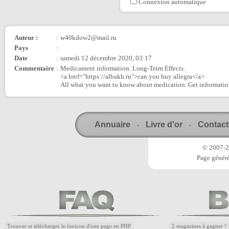
Connexion automatique
Auteur :
:
w40kdow2@mail.ru
Pays
:
Date
:
samedi 12 décembre 2020, 03:17
Commentaire
:
Medicament information. Long-Term Effects.
<a href="https://albakh.ru">can you buy allegra</a>
All what you want to know about medication. Get informatio
Annuaire
Livre d'or
Contact
-
-
© 2007-20
Page généré
Trouver et télécharger le favicon d'une page en PHP
2 magazines à gagner !