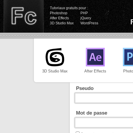
Tutoriaux gratuits pour :
Photoshop
PHP
After Effects
jQuery
3D Studio Max
WordPress
3D Studio Max
After Effects
Phot
Pseudo
Mot de passe