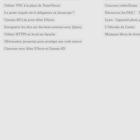
Utiliser VNC à la place de TeamViewer
Concours video2brain
Le point virgule est-il obligatoire en Javascript ?
Découvrez les FAQ !
Cinema 4D Lite pour After Effects
Lytro : l'appareil photo
Enregistrer les clics sur des liens externes avec jQuery
L'Odyssée de Cartier
Utiliser HTTPS en local sur Apache
Musiques libres de droi
Obfuscation javascript pour protéger son code source
Cineware avec After Effects et Cinema 4D