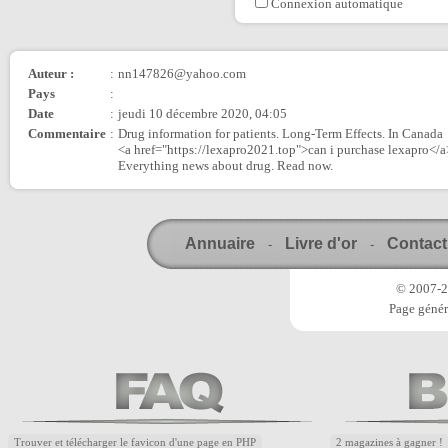
Connexion automatique
Auteur :
:
nn147826@yahoo.com
Pays
:
Date
:
jeudi 10 décembre 2020, 04:05
Commentaire
:
Drug information for patients. Long-Term Effects. In Canada
<a href="https://lexapro2021.top">can i purchase lexapro</a
Everything news about drug. Read now.
Annuaire
Livre d'or
Contact
-
-
© 2007-20
Page génér
Trouver et télécharger le favicon d'une page en PHP
2 magazines à gagner !