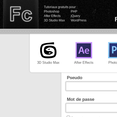
Tutoriaux gratuits pour :
Photoshop
PHP
After Effects
jQuery
3D Studio Max
WordPress
3D Studio Max
After Effects
Phot
Pseudo
Mot de passe