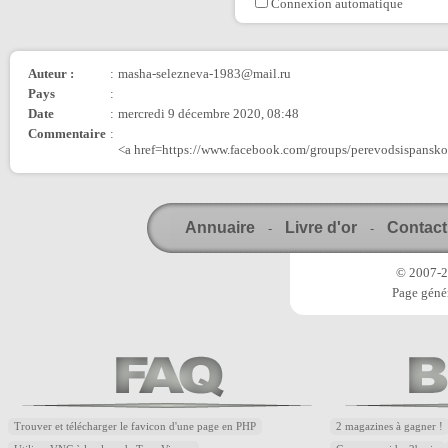
Connexion automatique
Auteur :
:
masha-selezneva-1983@mail.ru
Pays
:
Date
:
mercredi 9 décembre 2020, 08:48
Commentaire
:
<a href=https://www.facebook.com/groups/perevodsispans
Annuaire
Livre d'or
Contact
-
-
© 2007-20
Page génér
Trouver et télécharger le favicon d'une page en PHP
2 magazines à gagner !