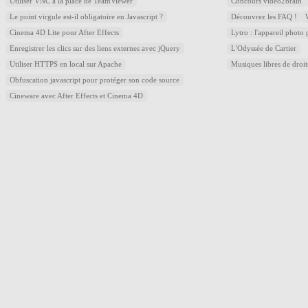
Utiliser VNC à la place de TeamViewer
Concours video2brain
Le point virgule est-il obligatoire en Javascript ?
Découvrez les FAQ !
Cinema 4D Lite pour After Effects
Lytro : l'appareil photo
Enregistrer les clics sur des liens externes avec jQuery
L'Odyssée de Cartier
Utiliser HTTPS en local sur Apache
Musiques libres de droi
Obfuscation javascript pour protéger son code source
Cineware avec After Effects et Cinema 4D