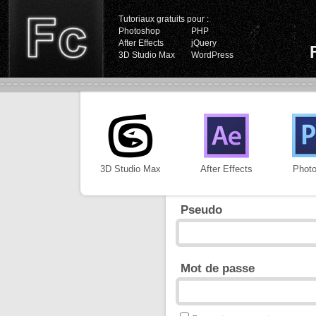
Tutoriaux gratuits pour :
Photoshop
PHP
After Effects
jQuery
3D Studio Max
WordPress
3D Studio Max
After Effects
Phot
Pseudo
Mot de passe