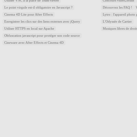
Utiliser VNC à la place de TeamViewer
Concours video2brain
Le point virgule est-il obligatoire en Javascript ?
Découvrez les FAQ !
Cinema 4D Lite pour After Effects
Lytro : l'appareil photo
Enregistrer les clics sur des liens externes avec jQuery
L'Odyssée de Cartier
Utiliser HTTPS en local sur Apache
Musiques libres de droi
Obfuscation javascript pour protéger son code source
Cineware avec After Effects et Cinema 4D