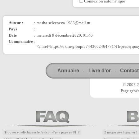
Connexion automatique
Auteur :
:
masha-selezneva-1983@mail.ru
Pays
:
Date
:
mercredi 9 décembre 2020, 01:46
Commentaire
:
<a href=https://ok.ru/group/57443602464771>Перевод до
Annuaire
Livre d'or
Contact
-
-
© 2007-20
Page génér
Trouver et télécharger le favicon d'une page en PHP
2 magazines à gagner !