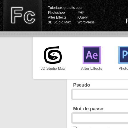
Tutoriaux gratuits pour :
Photoshop
PHP
After Effects
jQuery
3D Studio Max
WordPress
3D Studio Max
After Effects
Phot
Pseudo
Mot de passe