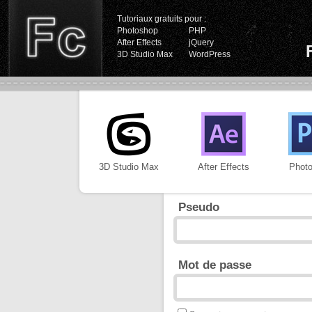
Tutoriaux gratuits pour :
Photoshop
PHP
After Effects
jQuery
3D Studio Max
WordPress
3D Studio Max
After Effects
Phot
Pseudo
Mot de passe