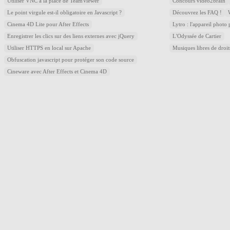
Utiliser VNC à la place de TeamViewer
Concours video2brain
Le point virgule est-il obligatoire en Javascript ?
Découvrez les FAQ !
Cinema 4D Lite pour After Effects
Lytro : l'appareil photo
Enregistrer les clics sur des liens externes avec jQuery
L'Odyssée de Cartier
Utiliser HTTPS en local sur Apache
Musiques libres de droi
Obfuscation javascript pour protéger son code source
Cineware avec After Effects et Cinema 4D