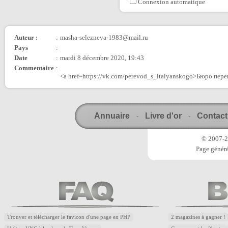
Connexion automatique
Auteur :
:
masha-selezneva-1983@mail.ru
Pays
:
Date
:
mardi 8 décembre 2020, 19:43
Commentaire
:
<a href=https://vk.com/perevod_s_italyanskogo>Бюро пер
Annuaire
Livre d'or
Contact
-
-
© 2007-20
Page généré
Trouver et télécharger le favicon d'une page en PHP
2 magazines à gagner !