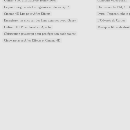
Utiliser VNC à la place de TeamViewer
Concours video2brain
Le point virgule est-il obligatoire en Javascript ?
Découvrez les FAQ !
Cinema 4D Lite pour After Effects
Lytro : l'appareil photo
Enregistrer les clics sur des liens externes avec jQuery
L'Odyssée de Cartier
Utiliser HTTPS en local sur Apache
Musiques libres de droi
Obfuscation javascript pour protéger son code source
Cineware avec After Effects et Cinema 4D