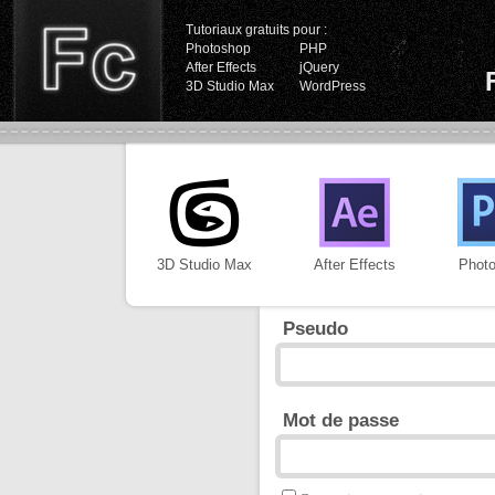
Tutoriaux gratuits pour :
Photoshop
PHP
After Effects
jQuery
3D Studio Max
WordPress
3D Studio Max
After Effects
Phot
Pseudo
Mot de passe