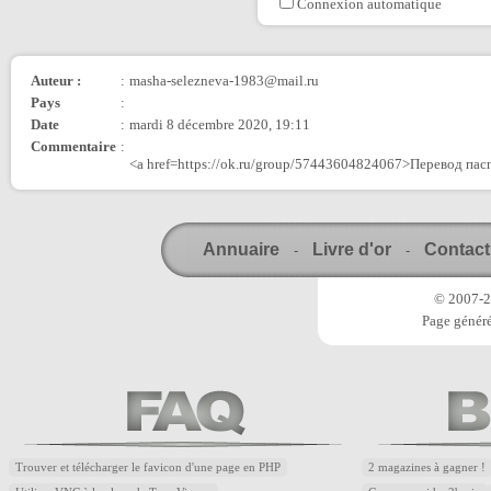
Connexion automatique
Auteur :
:
masha-selezneva-1983@mail.ru
Pays
:
Date
:
mardi 8 décembre 2020, 19:11
Commentaire
:
<a href=https://ok.ru/group/57443604824067>Перевод пас
Annuaire
Livre d'or
Contact
-
-
© 2007-20
Page généré
Trouver et télécharger le favicon d'une page en PHP
2 magazines à gagner !