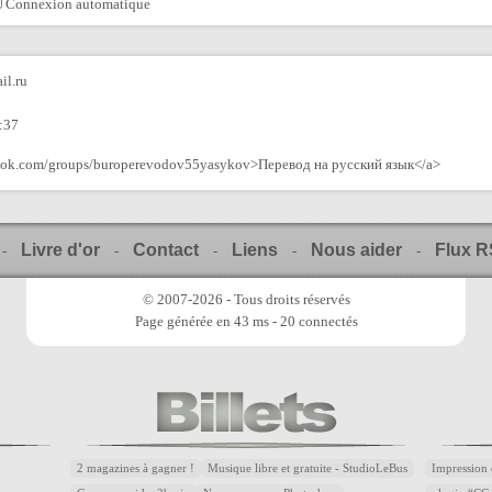
Connexion automatique
il.ru
:37
book.com/groups/buroperevodov55yasykov>Перевод на русский язык</a>
Livre d'or
Contact
Liens
Nous aider
Flux 
-
-
-
-
-
© 2007-2026 - Tous droits réservés
Page générée en 43 ms - 20 connectés
2 magazines à gagner !
Musique libre et gratuite - StudioLeBus
Impression 