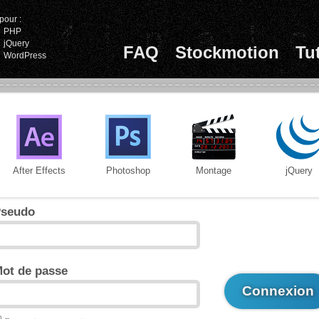
pour :
PHP
jQuery
FAQ
Stockmotion
Tu
WordPress
After Effects
Photoshop
Montage
jQuery
seudo
ot de passe