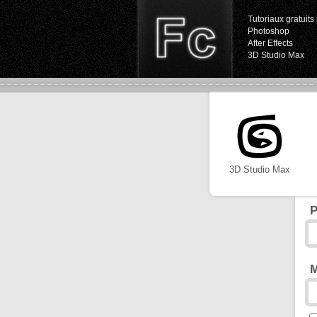
Tutoriaux gratuits 
Photoshop
After Effects
3D Studio Max
3D Studio Max
P
M