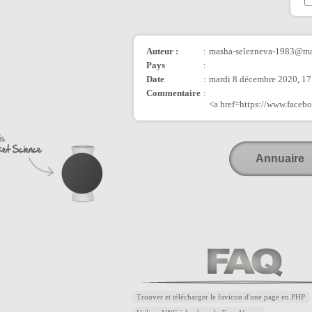
Auteur :
:
masha-selezneva-1983@ma
Pays
:
Date
:
mardi 8 décembre 2020, 17
Commentaire
:
<a href=https://www.face
Annuaire
Trouver et télécharger le favicon d'une page en PHP