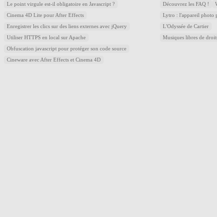
Le point virgule est-il obligatoire en Javascript ?
Découvrez les FAQ !
Cinema 4D Lite pour After Effects
Lytro : l'appareil photo
Enregistrer les clics sur des liens externes avec jQuery
L'Odyssée de Cartier
Utiliser HTTPS en local sur Apache
Musiques libres de droi
Obfuscation javascript pour protéger son code source
Cineware avec After Effects et Cinema 4D