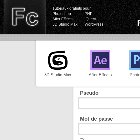
Tutoriaux gratuits pour :
Photoshop
PHP
After Effects
jQuery
3D Studio Max
WordPress
3D Studio Max
After Effects
Phot
Pseudo
Mot de passe