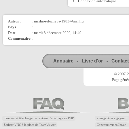
Connexion automatique
Auteur :
:
masha-selezneva-1983@mail.ru
Pays
:
Date
:
mardi 8 décembre 2020, 14:49
Commentaire
:
Annuaire
Livre d'or
Contact
-
-
© 2007-20
Page génér
Trouver et télécharger le favicon d'une page en PHP
2 magazines à gagner !
Utiliser VNC à la place de TeamViewer
Concours video2brain