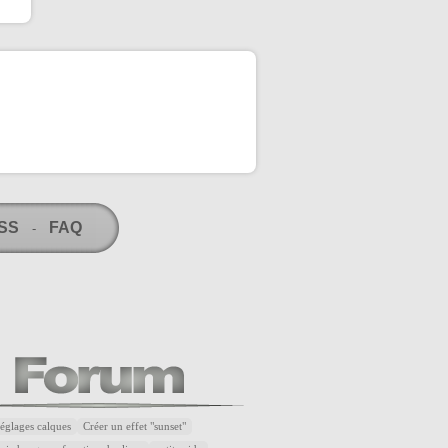
RSS
FAQ
-
réglages calques
Créer un effet "sunset"