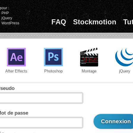
pour :
PHP
jQuery
FAQ
Stockmotion
Tu
WordPress
After Effects
Photoshop
Montage
jQuery
seudo
ot de passe