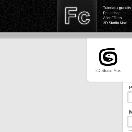
Tutoriaux gratuits 
Photoshop
After Effects
3D Studio Max
3D Studio Max
P
M