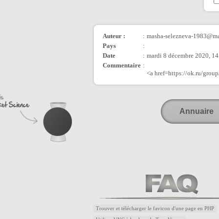
Auteur :
:
masha-selezneva-1983@ma
Pays
:
Date
:
mardi 8 décembre 2020, 14
Commentaire
:
<a href=https://ok.ru/gr
Annuaire
Trouver et télécharger le favicon d'une page en PHP