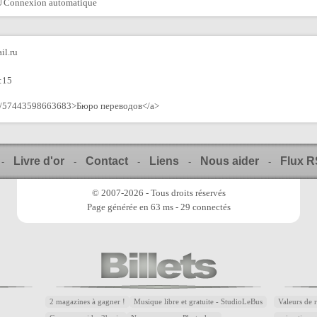
Connexion automatique
il.ru
:15
oup/57443598663683>Бюро переводов</a>
Livre d'or
Contact
Liens
Nous aider
Flux 
-
-
-
-
-
© 2007-2026 - Tous droits réservés
Page générée en 63 ms - 29 connectés
2 magazines à gagner !
Musique libre et gratuite - StudioLeBus
Valeurs de 