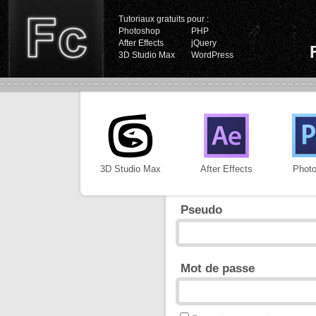
Tutoriaux gratuits pour :
Photoshop
PHP
After Effects
jQuery
3D Studio Max
WordPress
3D Studio Max
After Effects
Phot
Pseudo
Mot de passe