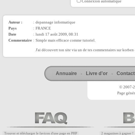
Connexion automatique
Auteur :
:
depannage informatique
Pays
:
FRANCE
Date
:
lundi 17 août 2009, 08:31
Commentaire
:
Simple mais efficace comme tutoriel.
J'ai découvert ton site via un de tes commentaires sur korben 
Annuaire
Livre d'or
Contact
-
-
© 2007-20
Page génér
Trouver et télécharger le favicon d'une page en PHP
2 magazines à gagner !