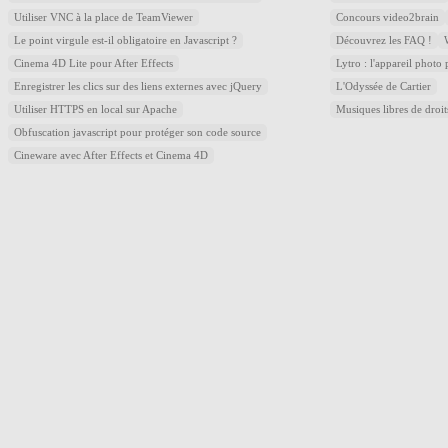
Utiliser VNC à la place de TeamViewer
Concours video2brain
Le point virgule est-il obligatoire en Javascript ?
Découvrez les FAQ !
Cinema 4D Lite pour After Effects
Lytro : l'appareil photo
Enregistrer les clics sur des liens externes avec jQuery
L'Odyssée de Cartier
Utiliser HTTPS en local sur Apache
Musiques libres de droi
Obfuscation javascript pour protéger son code source
Cineware avec After Effects et Cinema 4D