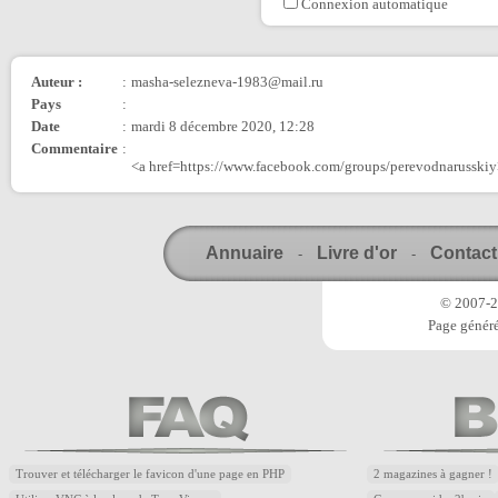
Connexion automatique
Auteur :
:
masha-selezneva-1983@mail.ru
Pays
:
Date
:
mardi 8 décembre 2020, 12:28
Commentaire
:
<a href=https://www.facebook.com/groups/perevodnarusski
Annuaire
Livre d'or
Contact
-
-
© 2007-20
Page généré
Trouver et télécharger le favicon d'une page en PHP
2 magazines à gagner !