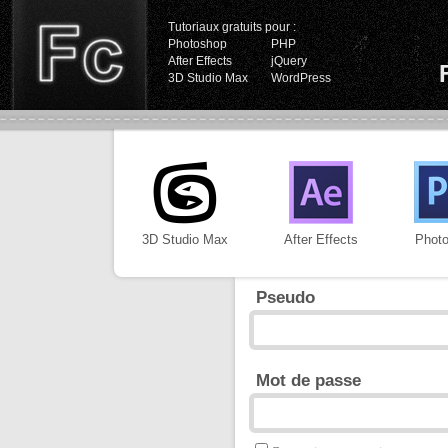
Tutoriaux gratuits pour :
Photoshop
PHP
After Effects
jQuery
3D Studio Max
WordPress
3D Studio Max
After Effects
Phot
Pseudo
Mot de passe