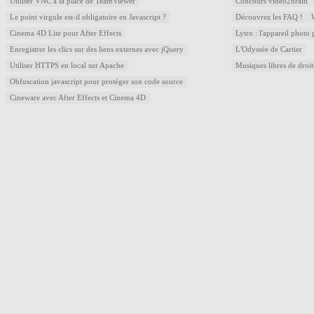
Utiliser VNC à la place de TeamViewer
Concours video2brain
Le point virgule est-il obligatoire en Javascript ?
Découvrez les FAQ !
Cinema 4D Lite pour After Effects
Lytro : l'appareil photo
Enregistrer les clics sur des liens externes avec jQuery
L'Odyssée de Cartier
Utiliser HTTPS en local sur Apache
Musiques libres de droi
Obfuscation javascript pour protéger son code source
Cineware avec After Effects et Cinema 4D