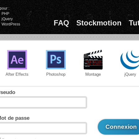
pour :
PHP
jQuery
FAQ
Stockmotion
Tu
WordPress
After Effects
Photoshop
Montage
jQuery
seudo
ot de passe