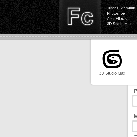
Tutoriaux gratuits 
Photoshop
After Effects
3D Studio Max
3D Studio Max
P
M