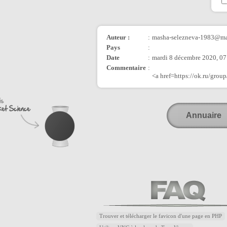
Auteur :
:
masha-selezneva-1983@ma
Pays
:
Date
:
mardi 8 décembre 2020, 07
Commentaire
:
<a href=https://ok.ru/gr
Annuaire
Trouver et télécharger le favicon d'une page en PHP