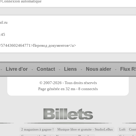
Connexion automatique
il.ru
:45
oup/57443602464771>Перевод документов</a>
Livre d'or
Contact
Liens
Nous aider
Flux 
-
-
-
-
-
© 2007-2026 - Tous droits réservés
Page générée en 32 ms - 8 connectés
2 magazines à gagner !
Musique libre et gratuite - StudioLeBus
Loft
Cont