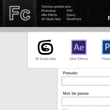
Tutoriaux gratuits pour :
Photoshop
PHP
After Effects
jQuery
3D Studio Max
WordPress
3D Studio Max
After Effects
Phot
Pseudo
Mot de passe