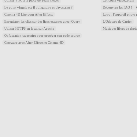
Utiliser VNC à la place de TeamViewer
Concours video2brain
Le point virgule est-il obligatoire en Javascript ?
Découvrez les FAQ !
Cinema 4D Lite pour After Effects
Lytro : l'appareil photo
Enregistrer les clics sur des liens externes avec jQuery
L'Odyssée de Cartier
Utiliser HTTPS en local sur Apache
Musiques libres de droi
Obfuscation javascript pour protéger son code source
Cineware avec After Effects et Cinema 4D