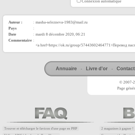
Connexion automatique
Auteur :
:
masha-selezneva-1983@mail.ru
Pays
:
Date
:
mardi 8 décembre 2020, 06:21
Commentaire
:
<a href=https://ok.ru/group/57443602464771>Перевод пас
Annuaire
Livre d'or
Contact
-
-
© 2007-20
Page génér
Trouver et télécharger le favicon d'une page en PHP
2 magazines à gagner !