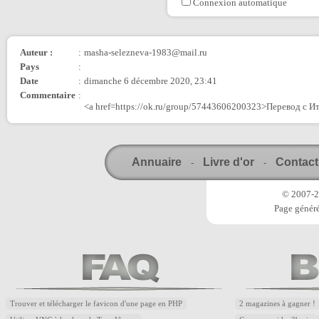
Connexion automatique
Auteur :
:
masha-selezneva-1983@mail.ru
Pays
:
Date
:
dimanche 6 décembre 2020, 23:41
Commentaire
:
<a href=https://ok.ru/group/57443606200323>Перевод с И
Annuaire
Livre d'or
Contact
-
-
© 2007-20
Page généré
Trouver et télécharger le favicon d'une page en PHP
2 magazines à gagner !