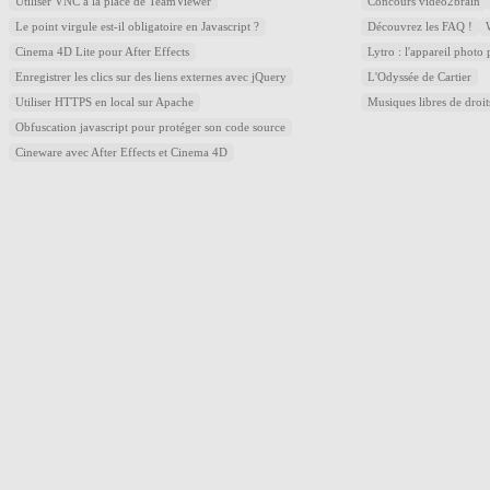
Utiliser VNC à la place de TeamViewer
Concours video2brain
Le point virgule est-il obligatoire en Javascript ?
Découvrez les FAQ !
Cinema 4D Lite pour After Effects
Lytro : l'appareil photo
Enregistrer les clics sur des liens externes avec jQuery
L'Odyssée de Cartier
Utiliser HTTPS en local sur Apache
Musiques libres de droi
Obfuscation javascript pour protéger son code source
Cineware avec After Effects et Cinema 4D