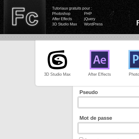
Tutoriaux gratuits pour :
Photoshop
PHP
After Effects
jQuery
3D Studio Max
WordPress
3D Studio Max
After Effects
Phot
Pseudo
Mot de passe