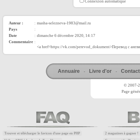
Connexion automatique
Auteur :
:
masha-selezneva-1983@mail.ru
Pays
:
Date
:
dimanche 6 décembre 2020, 14:17
Commentaire
:
<a href=https://vk.com/perevod_dokument>Перевод с англи
Annuaire
Livre d'or
Contact
-
-
© 2007-20
Page génér
Trouver et télécharger le favicon d'une page en PHP
2 magazines à gagner !