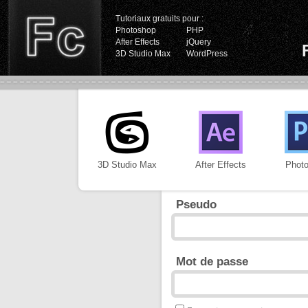
Tutoriaux gratuits pour :
Photoshop
PHP
After Effects
jQuery
3D Studio Max
WordPress
3D Studio Max
After Effects
Phot
Pseudo
Mot de passe