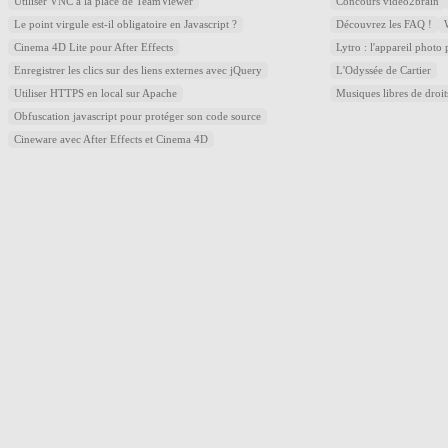
Utiliser VNC à la place de TeamViewer
Concours video2brain
Le point virgule est-il obligatoire en Javascript ?
Découvrez les FAQ !
Cinema 4D Lite pour After Effects
Lytro : l'appareil photo
Enregistrer les clics sur des liens externes avec jQuery
L'Odyssée de Cartier
Utiliser HTTPS en local sur Apache
Musiques libres de droi
Obfuscation javascript pour protéger son code source
Cineware avec After Effects et Cinema 4D