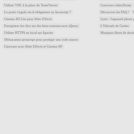
Utiliser VNC à la place de TeamViewer
Concours video2brain
Le point virgule est-il obligatoire en Javascript ?
Découvrez les FAQ !
Cinema 4D Lite pour After Effects
Lytro : l'appareil photo
Enregistrer les clics sur des liens externes avec jQuery
L'Odyssée de Cartier
Utiliser HTTPS en local sur Apache
Musiques libres de droi
Obfuscation javascript pour protéger son code source
Cineware avec After Effects et Cinema 4D