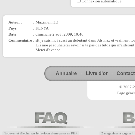
Connexion automatique
Auteur :
:
Maximum 3D
Pays
:
KENYA
Date
:
dimanche 2 août 2009, 10:46
Commentaire
:
slt je suis moi aussi un débutant dans 3ds max et vraiment ton t
Dis moi je souhaterai savoir si ta pas des tutos qui m'aideront a
Merci d'avance
Annuaire
Livre d'or
Contact
-
-
© 2007-20
Page génér
Trouver et télécharger le favicon d'une page en PHP
2 magazines à gagner !