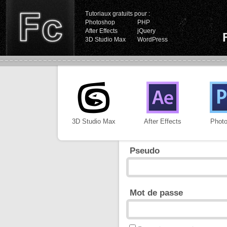
Tutoriaux gratuits pour :
Photoshop
PHP
After Effects
jQuery
3D Studio Max
WordPress
3D Studio Max
After Effects
Phot
Pseudo
Mot de passe