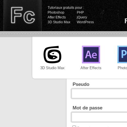
Tutoriaux gratuits pour :
Photoshop
PHP
After Effects
jQuery
3D Studio Max
WordPress
3D Studio Max
After Effects
Phot
Pseudo
Mot de passe