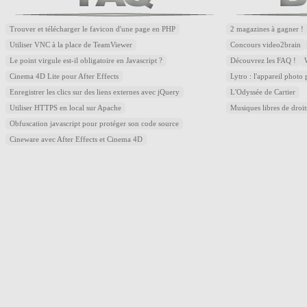
Trouver et télécharger le favicon d'une page en PHP
2 magazines à gagner !
Utiliser VNC à la place de TeamViewer
Concours video2brain
Le point virgule est-il obligatoire en Javascript ?
Découvrez les FAQ !
Cinema 4D Lite pour After Effects
Lytro : l'appareil photo
Enregistrer les clics sur des liens externes avec jQuery
L'Odyssée de Cartier
Utiliser HTTPS en local sur Apache
Musiques libres de droi
Obfuscation javascript pour protéger son code source
Cineware avec After Effects et Cinema 4D