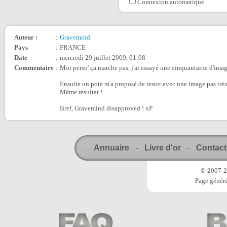
Connexion automatique
Auteur :
:
Gravemind
Pays
:
FRANCE
Date
:
mercredi 29 juillet 2009, 01:08
Commentaire
:
Moi perso' ça marche pas, j'ai essayé une cinquantaine d'image
Ensuite un pote m'a proposé de tester avec une image pas très 
Même résultat !
Bref, Gravemind disapproved ! xP
Annuaire
Livre d'or
Contact
-
-
© 2007-20
Page généré