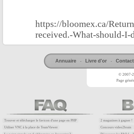
https://bloomex.ca/Retur
received.-What-should-I-
Annuaire
Livre d'or
Contact
-
-
© 2007-20
Page génér
Trouver et télécharger le favicon d'une page en PHP
2 magazines à gagner !
Utiliser VNC à la place de TeamViewer
Concours video2brain