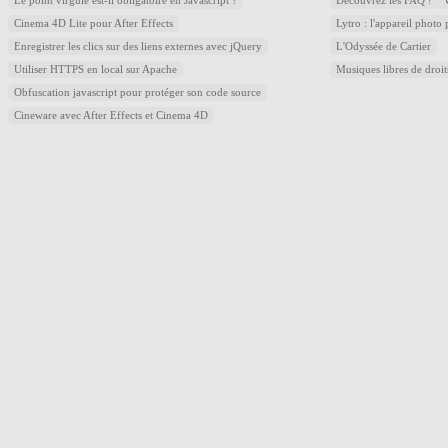
Le point virgule est-il obligatoire en Javascript ?
Découvrez les FAQ !
Cinema 4D Lite pour After Effects
Lytro : l'appareil photo
Enregistrer les clics sur des liens externes avec jQuery
L'Odyssée de Cartier
Utiliser HTTPS en local sur Apache
Musiques libres de droi
Obfuscation javascript pour protéger son code source
Cineware avec After Effects et Cinema 4D