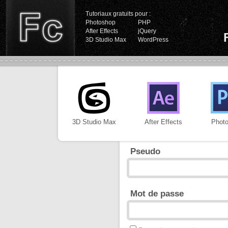
Tutoriaux gratuits pour :
Photoshop
PHP
After Effects
jQuery
3D Studio Max
WordPress
3D Studio Max
After Effects
Phot
Pseudo
Mot de passe