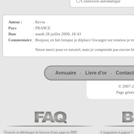
Connexion automatique
Auteur :
:
Kevin
Pays
:
FRANCE
Date
:
mardi 28 juillet 2009, 18:43
Commentaire
:
Bonjour, en fait lorsque je déplace l'escargot sur rotation je 
Sinon merci pour ce tutoriel, mais je comprends pas encore b
Annuaire
Livre d'or
Contact
-
-
© 2007-20
Page génér
Trouver et télécharger le favicon d'une page en PHP
2 magazines à gagner !