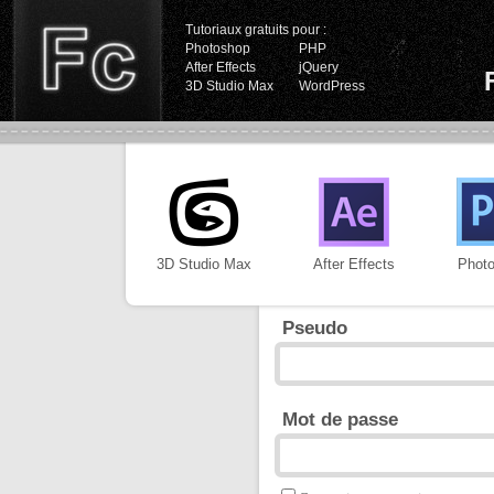
Tutoriaux gratuits pour :
Photoshop
PHP
After Effects
jQuery
3D Studio Max
WordPress
3D Studio Max
After Effects
Phot
Pseudo
Mot de passe