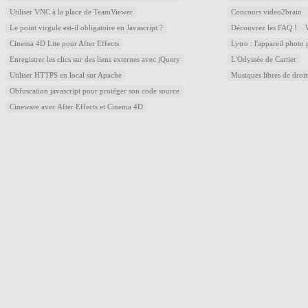
Utiliser VNC à la place de TeamViewer
Concours video2brain
Le point virgule est-il obligatoire en Javascript ?
Découvrez les FAQ !
Cinema 4D Lite pour After Effects
Lytro : l'appareil photo
Enregistrer les clics sur des liens externes avec jQuery
L'Odyssée de Cartier
Utiliser HTTPS en local sur Apache
Musiques libres de droi
Obfuscation javascript pour protéger son code source
Cineware avec After Effects et Cinema 4D