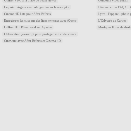
Utiliser VNC à la place de TeamViewer
Concours video2brain
Le point virgule est-il obligatoire en Javascript ?
Découvrez les FAQ !
Cinema 4D Lite pour After Effects
Lytro : l'appareil photo
Enregistrer les clics sur des liens externes avec jQuery
L'Odyssée de Cartier
Utiliser HTTPS en local sur Apache
Musiques libres de droi
Obfuscation javascript pour protéger son code source
Cineware avec After Effects et Cinema 4D