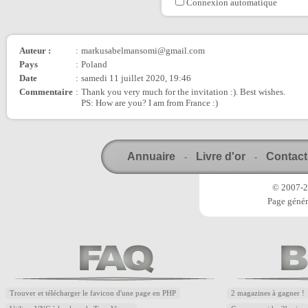
Connexion automatique
Auteur :
:
markusabelmansomi@gmail.com
Pays
:
Poland
Date
:
samedi 11 juillet 2020, 19:46
Commentaire
:
Thank you very much for the invitation :). Best wishes.
PS: How are you? I am from France :)
Annuaire
Livre d'or
Contact
-
-
© 2007-20
Page génér
Trouver et télécharger le favicon d'une page en PHP
2 magazines à gagner !