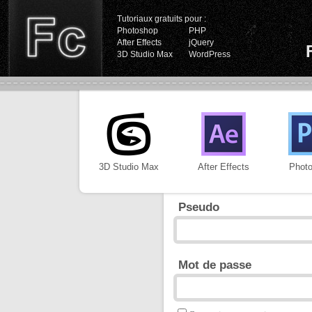
Tutoriaux gratuits pour :
Photoshop
PHP
After Effects
jQuery
3D Studio Max
WordPress
3D Studio Max
After Effects
Phot
Pseudo
Mot de passe