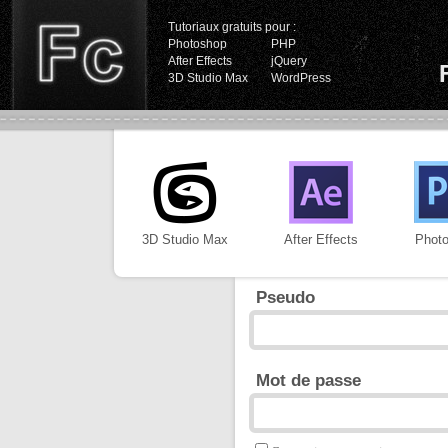
Tutoriaux gratuits pour :
Photoshop
PHP
After Effects
jQuery
3D Studio Max
WordPress
3D Studio Max
After Effects
Phot
Pseudo
Mot de passe