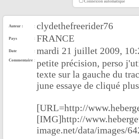
Connexion automatique
clydethefreerider76
Auteur :
:
FRANCE
Pays
:
mardi 21 juillet 2009, 10
Date
:
Commentaire
:
petite précision, perso j'u
texte sur la gauche du tra
june essaye de cliqué plus
[URL=http://www.heberge
[IMG]http://www.heberge
image.net/data/images/6