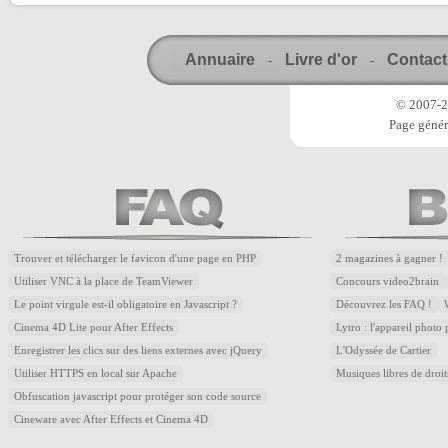
Annuaire
Livre d'or
Contact
-
-
© 2007-20
Page génér
Trouver et télécharger le favicon d'une page en PHP
2 magazines à gagner !
Utiliser VNC à la place de TeamViewer
Concours video2brain
Le point virgule est-il obligatoire en Javascript ?
Découvrez les FAQ !
Cinema 4D Lite pour After Effects
Lytro : l'appareil photo
Enregistrer les clics sur des liens externes avec jQuery
L'Odyssée de Cartier
Utiliser HTTPS en local sur Apache
Musiques libres de droi
Obfuscation javascript pour protéger son code source
Cineware avec After Effects et Cinema 4D