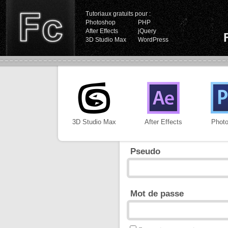
Tutoriaux gratuits pour :
Photoshop
PHP
After Effects
jQuery
3D Studio Max
WordPress
3D Studio Max
After Effects
Phot
Pseudo
Mot de passe