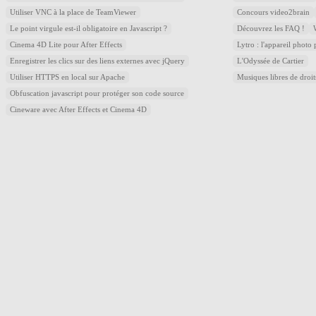
Utiliser VNC à la place de TeamViewer
Concours video2brain
Le point virgule est-il obligatoire en Javascript ?
Découvrez les FAQ !
Cinema 4D Lite pour After Effects
Lytro : l'appareil photo
Enregistrer les clics sur des liens externes avec jQuery
L'Odyssée de Cartier
Utiliser HTTPS en local sur Apache
Musiques libres de droi
Obfuscation javascript pour protéger son code source
Cineware avec After Effects et Cinema 4D