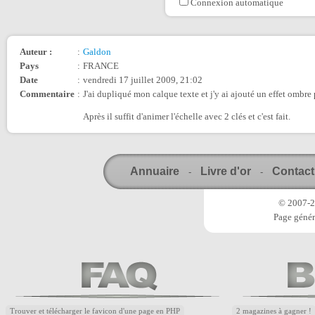
Connexion automatique
Auteur :
:
Galdon
Pays
:
FRANCE
Date
:
vendredi 17 juillet 2009, 21:02
Commentaire
:
J'ai dupliqué mon calque texte et j'y ai ajouté un effet ombre 
Après il suffit d'animer l'échelle avec 2 clés et c'est fait.
Annuaire
Livre d'or
Contact
-
-
© 2007-20
Page génér
Trouver et télécharger le favicon d'une page en PHP
2 magazines à gagner !