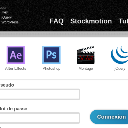
pour :
PHP
jQuery
FAQ
Stockmotion
Tu
WordPress
After Effects
Photoshop
Montage
jQuery
seudo
ot de passe