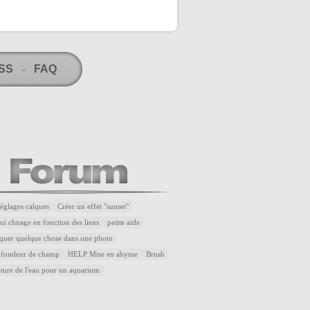
RSS
FAQ
-
réglages calques
Créer un effet "sunset"
ui chnage en fonction des liens
petite aide
quer quelque chose dans une photo
rofondeur de champ
HELP Mise en abyme
Brush
xture de l'eau pour un aquarium