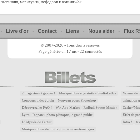
ob.ru>гашиш, марихуана, мефедрон и кокаин</a>
Livre d'or
Contact
Liens
Nous aider
Flux 
-
-
-
-
-
© 2007-2026 - Tous droits réservés
Page générée en 17 ms - 22 connectés
2 magazines à gagner !
Musique libre et gratuite - StudioLeBus
Valeurs de 
Concours video2brain
Nouveau cours Photoshop
animation q
Découvrez les FAQ !
Wix App Market
Redbull Stratos Mission
Cacher/Mas
Lytro : l'appareil photo plénoptique grand public
Effet de p
L'Odyssée de Cartier
Intro !
te
Musiques libres de droits pour vos court-métrages