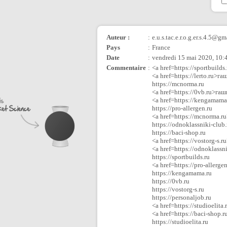
Auteur :
:
e.u.s.tac.e.r.o.g.er.s.4.5@gm
Pays
:
France
Date
:
vendredi 15 mai 2020, 10:
Commentaire
:
<a href=https://sportbuil
<a href=https://lerto.ru>
https://mcnorma.ru
<a href=https://0vb.ru>га
<a href=https://kengamam
https://pro-allergen.ru
<a href=https://mcnorma.
https://odnoklassniki-club.
https://baci-shop.ru
<a href=https://vostorg-s
<a href=https://odnoklass
https://sportbuilds.ru
<a href=https://pro-aller
https://kengamama.ru
https://0vb.ru
https://vostorg-s.ru
https://personaljob.ru
<a href=https://studioeli
<a href=https://baci-shop
https://studioelita.ru