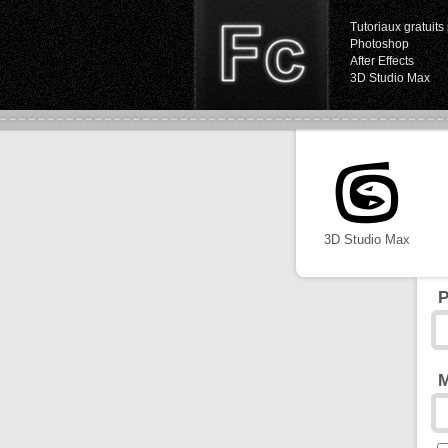
Tutoriaux gratuits 
Photoshop
After Effects
3D Studio Max
3D Studio Max
P
M