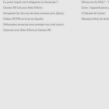
Le point virgule est-il obligatoire en Javascript ?
Découvrez les FAQ !
Cinema 4D Lite pour After Effects
Lytro : l'appareil photo
Enregistrer les clics sur des liens externes avec jQuery
L'Odyssée de Cartier
Utiliser HTTPS en local sur Apache
Musiques libres de droi
Obfuscation javascript pour protéger son code source
Cineware avec After Effects et Cinema 4D