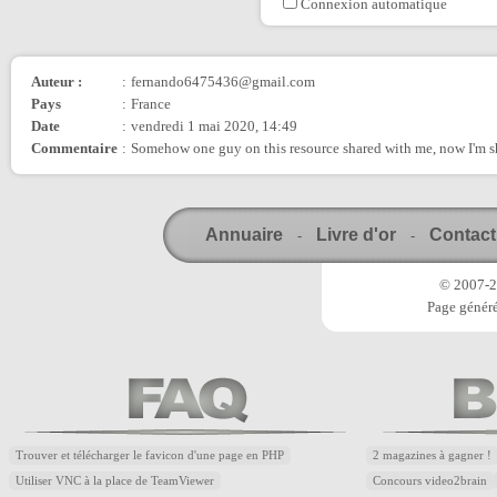
Connexion automatique
Auteur :
:
fernando6475436@gmail.com
Pays
:
France
Date
:
vendredi 1 mai 2020, 14:49
Commentaire
:
Somehow one guy on this resource shared with me, now I'm s
Annuaire
Livre d'or
Contact
-
-
© 2007-20
Page généré
Trouver et télécharger le favicon d'une page en PHP
2 magazines à gagner !
Utiliser VNC à la place de TeamViewer
Concours video2brain