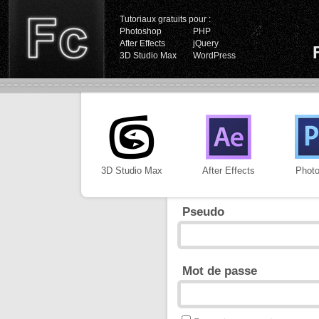
Tutoriaux gratuits pour :
Photoshop
PHP
After Effects
jQuery
3D Studio Max
WordPress
3D Studio Max
After Effects
Phot
Pseudo
Mot de passe