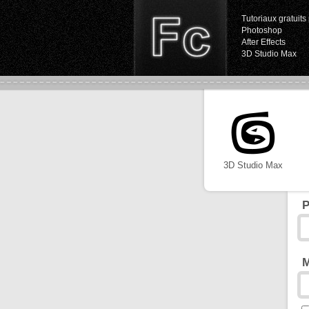
Tutoriaux gratuits 
Photoshop
After Effects
3D Studio Max
3D Studio Max
P
M