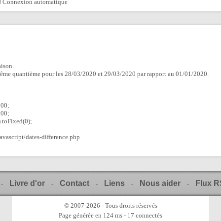
Connexion automatique
aison.
même quantième pour les 28/03/2020 et 29/03/2020 par rapport au 01/01/2020.
000;
000;
.toFixed(0);
javascript/dates-difference.php
Livre d'or
Contact
Liens
Nous aider
Flux 
-
-
-
-
-
© 2007-2026 - Tous droits réservés
Page générée en 124 ms - 17 connectés