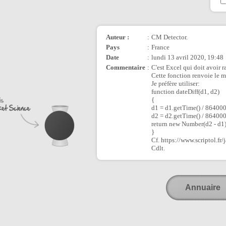
Auteur :
:
CM Detector.
Pays
:
France
Date
:
lundi 13 avril 2020, 19:48
Commentaire
:
C'est Excel qui doit avoir r
Cette fonction renvoie le 
Je préfère utiliser:
function dateDiff(d1, d2)
{
d1 = d1.getTime() / 86400
d2 = d2.getTime() / 86400
return new Number(d2 - d1)
}
Cf. https://www.scriptol.fr/
Cdlt.
Annuaire