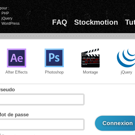
pour :
PHP
jQuery
FAQ
Stockmotion
Tu
WordPress
After Effects
Photoshop
Montage
jQuery
seudo
ot de passe