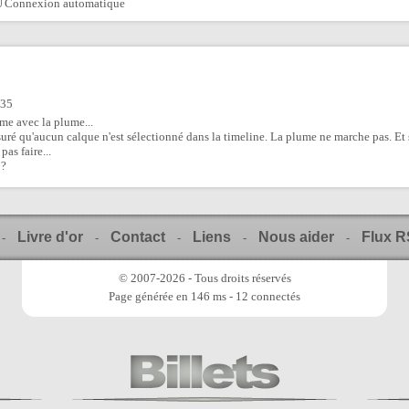
Connexion automatique
:35
rme avec la plume...
uré qu'aucun calque n'est sélectionné dans la timeline. La plume ne marche pas. Et si 
pas faire...
 ?
Livre d'or
Contact
Liens
Nous aider
Flux 
-
-
-
-
-
© 2007-2026 - Tous droits réservés
Page générée en 146 ms - 12 connectés