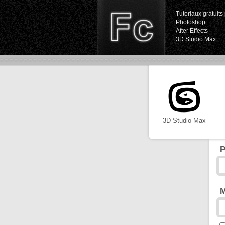
Tutoriaux gratuits 
Photoshop
After Effects
3D Studio Max
3D Studio Max
P
M