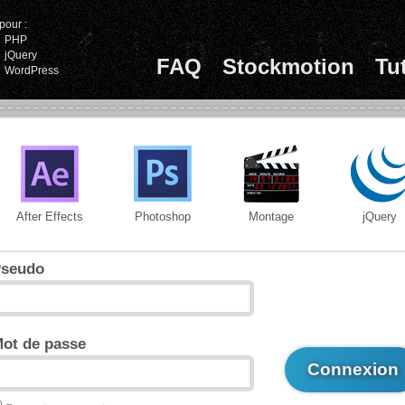
pour :
PHP
jQuery
FAQ
Stockmotion
Tu
WordPress
After Effects
Photoshop
Montage
jQuery
seudo
ot de passe