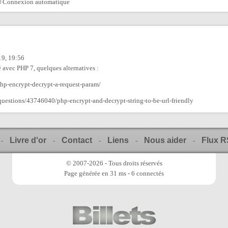
Connexion automatique
9, 19:56
avec PHP 7, quelques alternatives :
hp-encrypt-decrypt-a-request-param/
questions/43746040/php-encrypt-and-decrypt-string-to-be-url-friendly
Livre d'or
Contact
Liens
Nous aider
Flux 
-
-
-
-
-
© 2007-2026 - Tous droits réservés
Page générée en 31 ms - 6 connectés