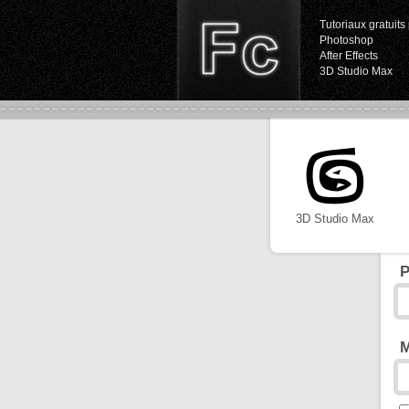
Tutoriaux gratuits 
Photoshop
After Effects
3D Studio Max
3D Studio Max
P
M