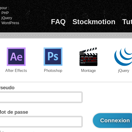
pour :
PHP
jQuery
FAQ
Stockmotion
Tu
WordPress
After Effects
Photoshop
Montage
jQuery
seudo
ot de passe