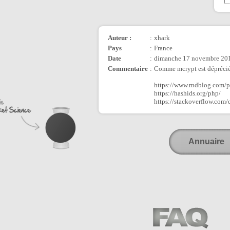
Auteur :
:
xhark
Pays
:
France
Date
:
dimanche 17 novembre 201
Commentaire
:
Comme mcrypt est déprécié 
https://www.rndblog.com/p
https://hashids.org/php/
https://stackoverflow.com/
Annuaire