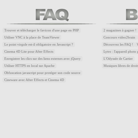
Trouver et télécharger le favicon d'une page en PHP
2 magazines à gagner !
Utiliser VNC à la place de TeamViewer
Concours video2brain
Le point virgule est-il obligatoire en Javascript ?
Découvrez les FAQ !
Cinema 4D Lite pour After Effects
Lytro : l'appareil photo
Enregistrer les clics sur des liens externes avec jQuery
L'Odyssée de Cartier
Utiliser HTTPS en local sur Apache
Musiques libres de droi
Obfuscation javascript pour protéger son code source
Cineware avec After Effects et Cinema 4D