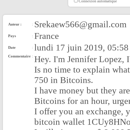
Connexion automatique
Srekaew566@gmail.com
Auteur :
:
France
Pays
:
lundi 17 juin 2019, 05:58
Date
:
Commentaire
:
Hey. I'm Jennifer Lopez, I
Is no time to explain what
750 in Bitcoins.
I have money but they are 
Bitcoins for an hour, urge
I offer you an exchange,
bitcoin wallet 1CUy8H