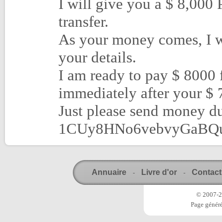
I will give you a $ 8,000 
transfer.
As your money comes, I wi
your details.
I am ready to pay $ 8000 f
immediately after your $ 
Just please send money du
1CUy8HNo6vebvyGaBQuE
Annuaire
Livre d'or
Contact
-
-
© 2007-20
Page généré