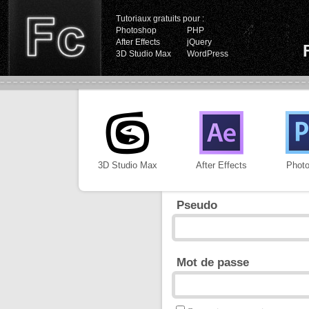
Tutoriaux gratuits pour :
Photoshop
PHP
After Effects
jQuery
3D Studio Max
WordPress
3D Studio Max
After Effects
Phot
Pseudo
Mot de passe