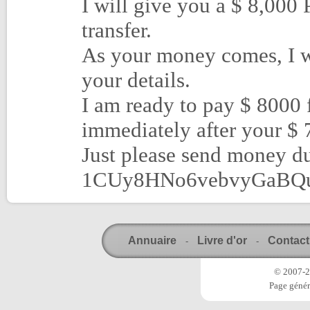
I will give you a $ 8,000 
transfer.
As your money comes, I wi
your details.
I am ready to pay $ 8000 f
immediately after your $ 
Just please send money du
1CUy8HNo6vebvyGaBQuE
Annuaire
Livre d'or
Contact
-
-
© 2007-20
Page génér