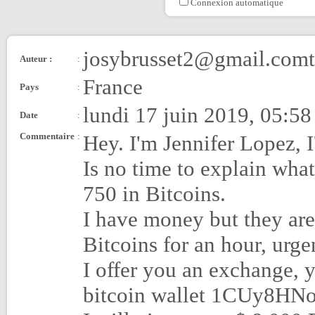
Connexion automatique
josybrusset2@gmail.comt
Auteur :
:
France
Pays
:
lundi 17 juin 2019, 05:58
Date
:
Commentaire
:
Hey. I'm Jennifer Lopez, I
Is no time to explain what
750 in Bitcoins.
I have money but they are 
Bitcoins for an hour, urge
I offer you an exchange,
bitcoin wallet 1CUy8H