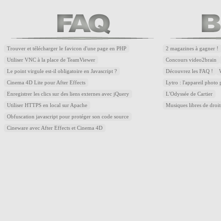
Trouver et télécharger le favicon d'une page en PHP
2 magazines à gagner !
Utiliser VNC à la place de TeamViewer
Concours video2brain
Le point virgule est-il obligatoire en Javascript ?
Découvrez les FAQ !
Cinema 4D Lite pour After Effects
Lytro : l'appareil photo
Enregistrer les clics sur des liens externes avec jQuery
L'Odyssée de Cartier
Utiliser HTTPS en local sur Apache
Musiques libres de droi
Obfuscation javascript pour protéger son code source
Cineware avec After Effects et Cinema 4D