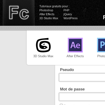
Tutoriaux gratuits pour :
Photoshop
PHP
After Effects
jQuery
3D Studio Max
WordPress
3D Studio Max
After Effects
Phot
Pseudo
Mot de passe