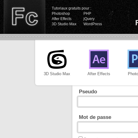
Tutoriaux gratuits pour :
Photoshop
PHP
After Effects
jQuery
3D Studio Max
WordPress
3D Studio Max
After Effects
Phot
Pseudo
Mot de passe