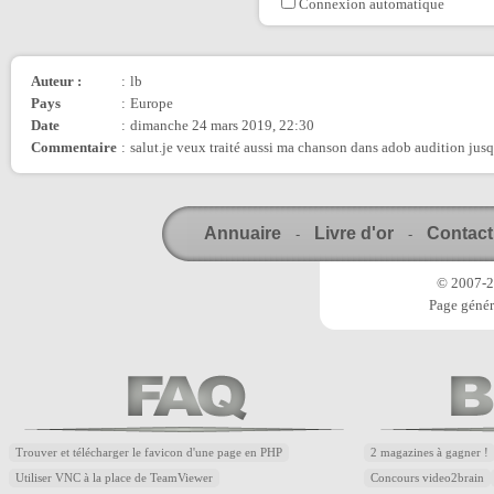
Connexion automatique
Auteur :
:
lb
Pays
:
Europe
Date
:
dimanche 24 mars 2019, 22:30
Commentaire
:
salut.je veux traité aussi ma chanson dans adob audition jus
Annuaire
Livre d'or
Contact
-
-
© 2007-20
Page génér
Trouver et télécharger le favicon d'une page en PHP
2 magazines à gagner !
Utiliser VNC à la place de TeamViewer
Concours video2brain