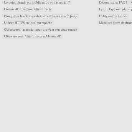
Le point virgule est-il obligatoire en Javascript ?
Découvrez les FAQ !
Cinema 4D Lite pour After Effects
Lytro : l'appareil photo
Enregistrer les clics sur des liens externes avec jQuery
L'Odyssée de Cartier
Utiliser HTTPS en local sur Apache
Musiques libres de droi
Obfuscation javascript pour protéger son code source
Cineware avec After Effects et Cinema 4D