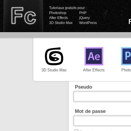
Tutoriaux gratuits pour :
Photoshop
PHP
After Effects
jQuery
3D Studio Max
WordPress
3D Studio Max
After Effects
Phot
Pseudo
Mot de passe