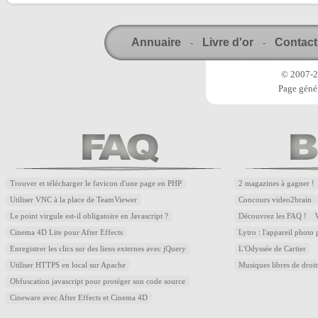
Annuaire
Livre d'or
Contact
-
-
© 2007-20
Page génér
Trouver et télécharger le favicon d'une page en PHP
2 magazines à gagner !
Utiliser VNC à la place de TeamViewer
Concours video2brain
Le point virgule est-il obligatoire en Javascript ?
Découvrez les FAQ !
Cinema 4D Lite pour After Effects
Lytro : l'appareil photo
Enregistrer les clics sur des liens externes avec jQuery
L'Odyssée de Cartier
Utiliser HTTPS en local sur Apache
Musiques libres de droi
Obfuscation javascript pour protéger son code source
Cineware avec After Effects et Cinema 4D