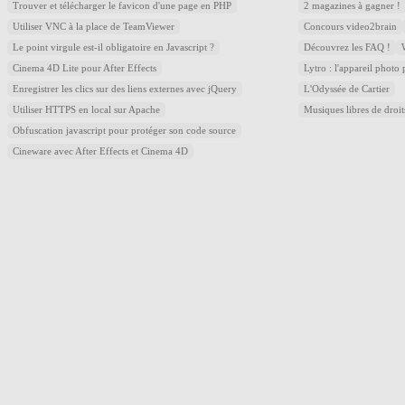
Trouver et télécharger le favicon d'une page en PHP
2 magazines à gagner !
Utiliser VNC à la place de TeamViewer
Concours video2brain
Le point virgule est-il obligatoire en Javascript ?
Découvrez les FAQ !
Cinema 4D Lite pour After Effects
Lytro : l'appareil photo
Enregistrer les clics sur des liens externes avec jQuery
L'Odyssée de Cartier
Utiliser HTTPS en local sur Apache
Musiques libres de droi
Obfuscation javascript pour protéger son code source
Cineware avec After Effects et Cinema 4D