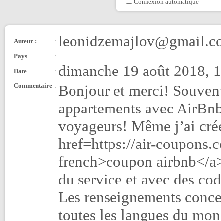
Connexion automatique
leonidzemajlov@gmail.c
Auteur :
:
Pays
:
dimanche 19 août 2018, 
Date
:
Commentaire
:
Bonjour et merci! Souvent 
appartements avec AirBnb 
voyageurs! Même j’ai cré
href=https://air-coupons.
french>coupon airbnb</a> 
du service et avec des cod
Les renseignements concer
toutes les langues du mon