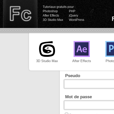
Tutoriaux gratuits pour :
Photoshop
PHP
After Effects
jQuery
3D Studio Max
WordPress
3D Studio Max
After Effects
Phot
Pseudo
Mot de passe