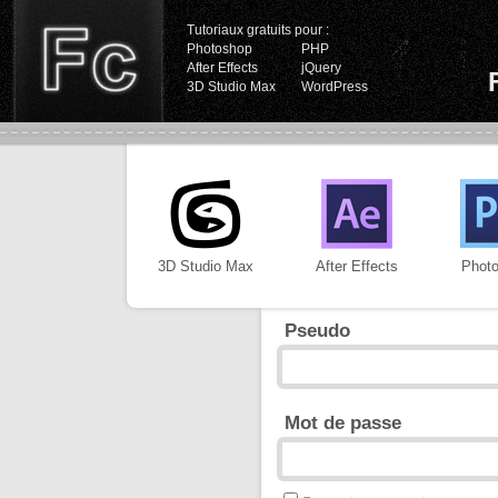
Tutoriaux gratuits pour :
Photoshop
PHP
After Effects
jQuery
3D Studio Max
WordPress
3D Studio Max
After Effects
Phot
Pseudo
Mot de passe