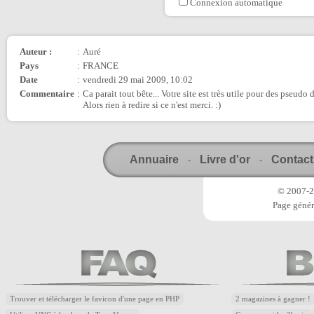
Connexion automatique
Auteur :
:
Auré
Pays
:
FRANCE
Date
:
vendredi 29 mai 2009, 10:02
Commentaire
:
Ca parait tout bête... Votre site est très utile pour des pseu
Alors rien à redire si ce n'est merci. :)
Annuaire
Livre d'or
Contact
-
-
© 2007-20
Page génér
Trouver et télécharger le favicon d'une page en PHP
2 magazines à gagner !