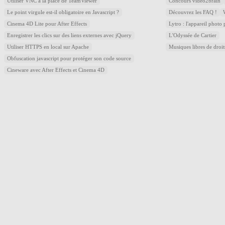
Utiliser VNC à la place de TeamViewer
Concours video2brain
Le point virgule est-il obligatoire en Javascript ?
Découvrez les FAQ !
Cinema 4D Lite pour After Effects
Lytro : l'appareil photo
Enregistrer les clics sur des liens externes avec jQuery
L'Odyssée de Cartier
Utiliser HTTPS en local sur Apache
Musiques libres de droi
Obfuscation javascript pour protéger son code source
Cineware avec After Effects et Cinema 4D