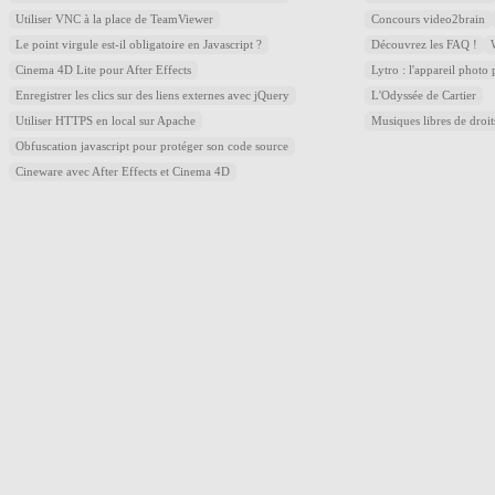
Utiliser VNC à la place de TeamViewer
Concours video2brain
Le point virgule est-il obligatoire en Javascript ?
Découvrez les FAQ !
Cinema 4D Lite pour After Effects
Lytro : l'appareil photo
Enregistrer les clics sur des liens externes avec jQuery
L'Odyssée de Cartier
Utiliser HTTPS en local sur Apache
Musiques libres de droi
Obfuscation javascript pour protéger son code source
Cineware avec After Effects et Cinema 4D