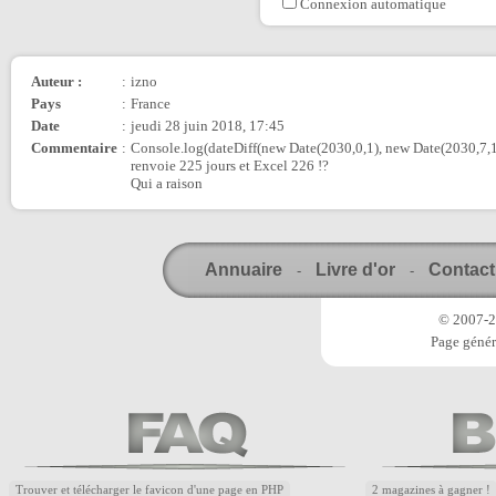
Connexion automatique
Auteur :
:
izno
Pays
:
France
Date
:
jeudi 28 juin 2018, 17:45
Commentaire
:
Console.log(dateDiff(new Date(2030,0,1), new Date(2030,7,1
renvoie 225 jours et Excel 226 !?
Qui a raison
Annuaire
Livre d'or
Contact
-
-
© 2007-20
Page génér
Trouver et télécharger le favicon d'une page en PHP
2 magazines à gagner !