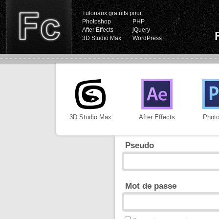
Tutoriaux gratuits pour :
Photoshop
PHP
After Effects
jQuery
3D Studio Max
WordPress
3D Studio Max
After Effects
Phot
Pseudo
Mot de passe