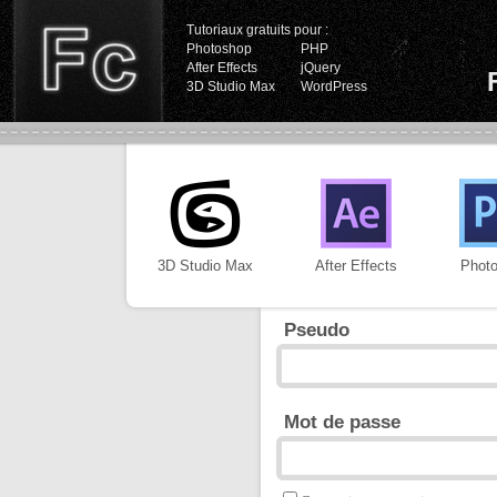
Tutoriaux gratuits pour :
Photoshop
PHP
After Effects
jQuery
3D Studio Max
WordPress
3D Studio Max
After Effects
Phot
Pseudo
Mot de passe