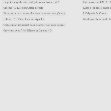
Le point virgule est-il obligatoire en Javascript ?
Découvrez les FAQ !
Cinema 4D Lite pour After Effects
Lytro : l'appareil photo
Enregistrer les clics sur des liens externes avec jQuery
L'Odyssée de Cartier
Utiliser HTTPS en local sur Apache
Musiques libres de droi
Obfuscation javascript pour protéger son code source
Cineware avec After Effects et Cinema 4D