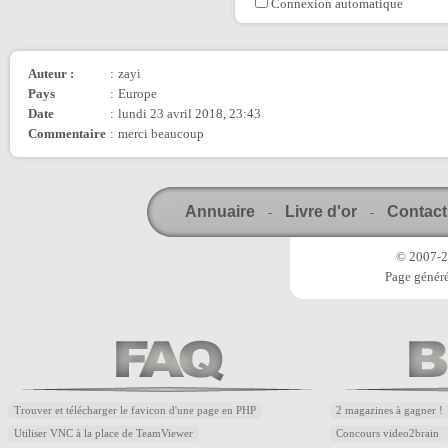
Connexion automatique
Auteur :
:
zayi
Pays
:
Europe
Date
:
lundi 23 avril 2018, 23:43
Commentaire
:
merci beaucoup
Annuaire
Livre d'or
Contact
-
-
© 2007-20
Page généré
Trouver et télécharger le favicon d'une page en PHP
2 magazines à gagner !
Utiliser VNC à la place de TeamViewer
Concours video2brain