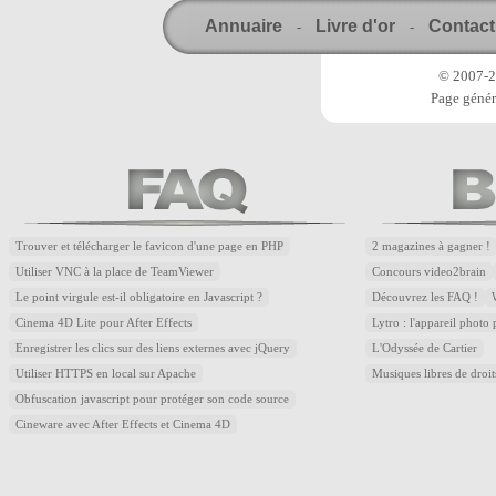
Annuaire
Livre d'or
Contact
-
-
© 2007-20
Page génér
Trouver et télécharger le favicon d'une page en PHP
2 magazines à gagner !
Utiliser VNC à la place de TeamViewer
Concours video2brain
Le point virgule est-il obligatoire en Javascript ?
Découvrez les FAQ !
Cinema 4D Lite pour After Effects
Lytro : l'appareil photo
Enregistrer les clics sur des liens externes avec jQuery
L'Odyssée de Cartier
Utiliser HTTPS en local sur Apache
Musiques libres de droi
Obfuscation javascript pour protéger son code source
Cineware avec After Effects et Cinema 4D