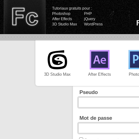
Tutoriaux gratuits pour :
Photoshop
PHP
After Effects
jQuery
3D Studio Max
WordPress
3D Studio Max
After Effects
Phot
Pseudo
Mot de passe