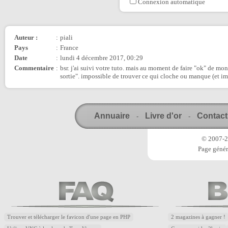
Connexion automatique
Auteur :
:
piali
Pays
:
France
Date
:
lundi 4 décembre 2017, 00:29
Commentaire
:
bsr. j'ai suivi votre tuto. mais au moment de faire "ok" de mon 
sortie". impossible de trouver ce qui cloche ou manque (et im
Annuaire
Livre d'or
Contact
-
-
© 2007-20
Page génér
Trouver et télécharger le favicon d'une page en PHP
2 magazines à gagner !