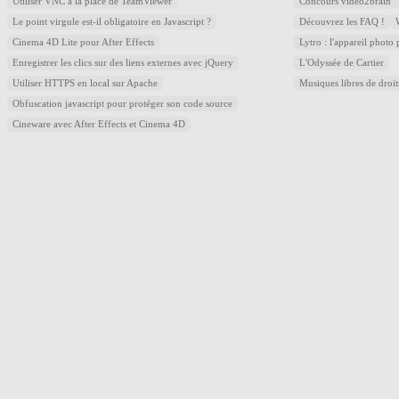
Utiliser VNC à la place de TeamViewer
Concours video2brain
Le point virgule est-il obligatoire en Javascript ?
Découvrez les FAQ !
Cinema 4D Lite pour After Effects
Lytro : l'appareil photo
Enregistrer les clics sur des liens externes avec jQuery
L'Odyssée de Cartier
Utiliser HTTPS en local sur Apache
Musiques libres de droi
Obfuscation javascript pour protéger son code source
Cineware avec After Effects et Cinema 4D