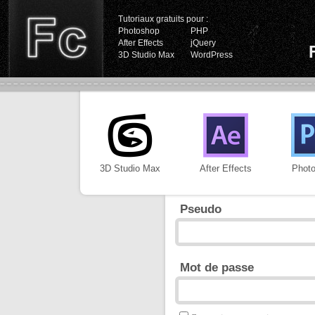
Tutoriaux gratuits pour :
Photoshop
PHP
After Effects
jQuery
3D Studio Max
WordPress
3D Studio Max
After Effects
Phot
Pseudo
Mot de passe