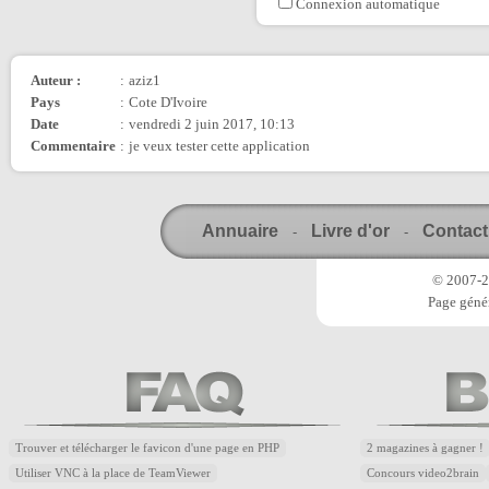
Connexion automatique
Auteur :
:
aziz1
Pays
:
Cote D'Ivoire
Date
:
vendredi 2 juin 2017, 10:13
Commentaire
:
je veux tester cette application
Annuaire
Livre d'or
Contact
-
-
© 2007-20
Page génér
Trouver et télécharger le favicon d'une page en PHP
2 magazines à gagner !
Utiliser VNC à la place de TeamViewer
Concours video2brain