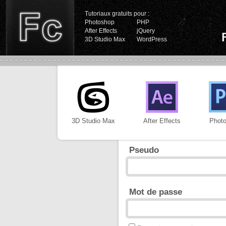
Tutoriaux gratuits pour :
Photoshop
PHP
After Effects
jQuery
3D Studio Max
WordPress
3D Studio Max
After Effects
Phot
Pseudo
Mot de passe