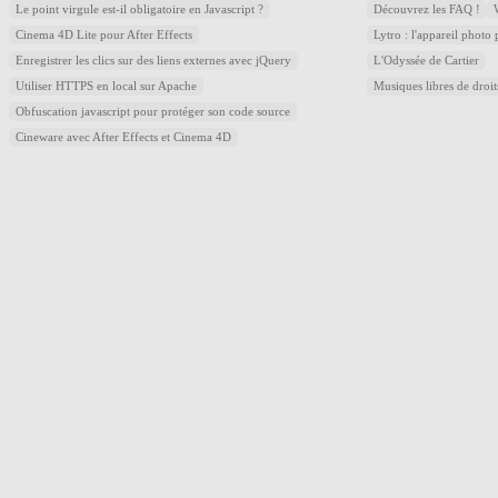
Le point virgule est-il obligatoire en Javascript ?
Découvrez les FAQ !
Cinema 4D Lite pour After Effects
Lytro : l'appareil photo
Enregistrer les clics sur des liens externes avec jQuery
L'Odyssée de Cartier
Utiliser HTTPS en local sur Apache
Musiques libres de droi
Obfuscation javascript pour protéger son code source
Cineware avec After Effects et Cinema 4D