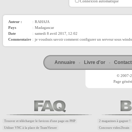
Connexion automatique
Auteur :
:
RAHAJA
Pays
:
Madagascar
Date
:
samedi 8 avril 2017, 12:02
Commentaire
:
je voudrais savoir comment configurer un serveur sous wind
Annuaire
Livre d'or
Contact
-
-
© 2007-20
Page généré
Trouver et télécharger le favicon d'une page en PHP
2 magazines à gagner !
Utiliser VNC à la place de TeamViewer
Concours video2brain