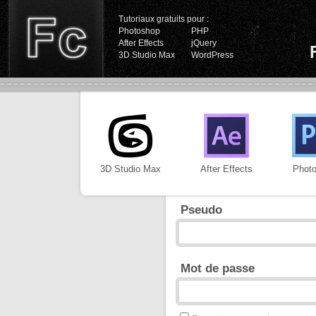
Tutoriaux gratuits pour :
Photoshop
PHP
After Effects
jQuery
3D Studio Max
WordPress
3D Studio Max
After Effects
Phot
Pseudo
Mot de passe