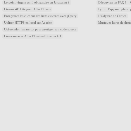
Le point virgule est-il obligatoire en Javascript ?
Découvrez les FAQ !
Cinema 4D Lite pour After Effects
Lytro : l'appareil photo
Enregistrer les clics sur des liens externes avec jQuery
L'Odyssée de Cartier
Utiliser HTTPS en local sur Apache
Musiques libres de droi
Obfuscation javascript pour protéger son code source
Cineware avec After Effects et Cinema 4D